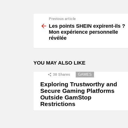
Previous article
See
more
Les points SHEIN expirent-ils ?
Mon expérience personnelle
révélée
YOU MAY ALSO LIKE
38
Shares
GAMES
Exploring Trustworthy and
Secure Gaming Platforms
Outside GamStop
Restrictions