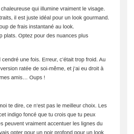
 chaleureuse qui illumine vraiment le visage.
traits, il est juste idéal pour un look gourmand.
up de frais instantané au look.
op plats. Optez pour des nuances plus
endré une fois. Erreur, c’était trop froid. Au
 version ratée de soi-même, et j’ai eu droit à
e mes amis… Oups !
s
i te dire, ce n’est pas le meilleur choix. Les
t indigo foncé que tu crois que tu peux
es peuvent vraiment accentuer les lignes du
 vais opter pour un noir profond pour un look