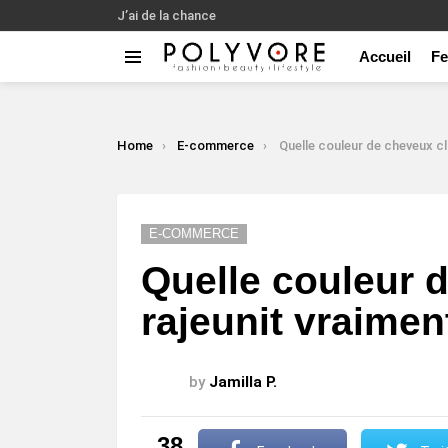
J’ai de la chance
Accueil
F
Menu
LATEST
STORIES
You are here:
Home
E-commerce
Quelle couleur de cheveux claire raje
E-COMMERCE
Quelle couleur d
rajeunit vraimen
by
Jamilla P.
38