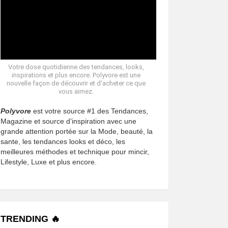
Votre dose quotidienne des tendances, looks,
inspirations et plus encore. Polyvore est une
nouvelle façon de découvrir et d’acheter ce que
vous aimez.
Polyvore
est votre source #1 des Tendances,
Magazine et source d’inspiration avec une
grande attention portée sur la Mode, beauté, la
sante, les tendances looks et déco, les
meilleures méthodes et technique pour mincir,
Lifestyle, Luxe et plus encore.
TRENDING 🔥