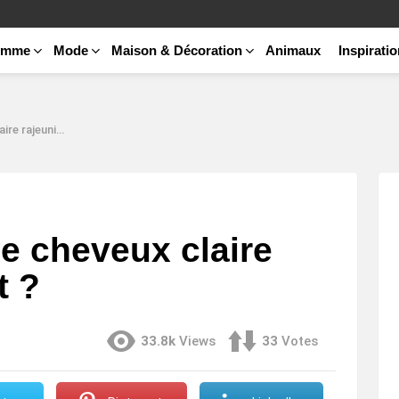
emme
Mode
Maison & Décoration
Animaux
Inspirati
unit vraiment ?
e cheveux claire
t ?
33.8k
Views
33
Votes