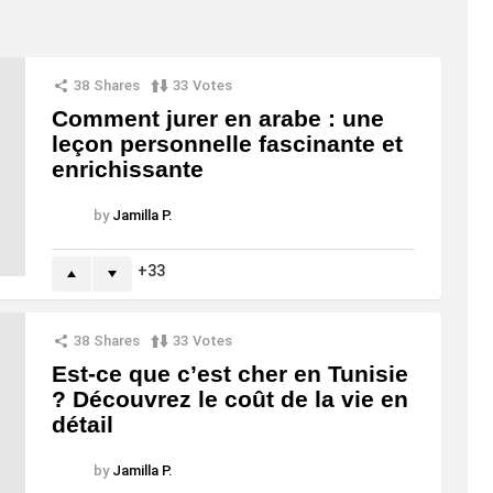
38
Shares
33
Votes
Comment jurer en arabe : une
leçon personnelle fascinante et
enrichissante
by
Jamilla P.
33
38
Shares
33
Votes
Est-ce que c’est cher en Tunisie
? Découvrez le coût de la vie en
détail
by
Jamilla P.