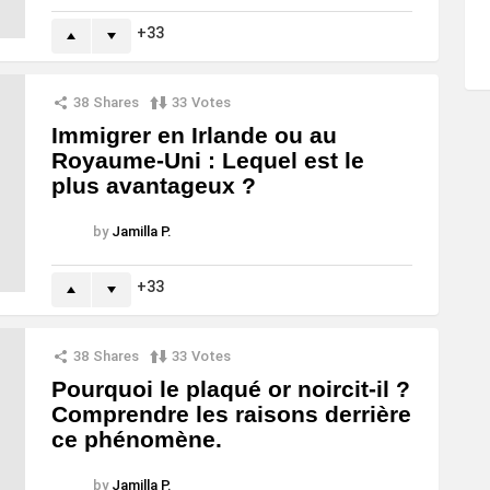
33
38
Shares
33
Votes
Immigrer en Irlande ou au
Royaume-Uni : Lequel est le
plus avantageux ?
by
Jamilla P.
33
38
Shares
33
Votes
Pourquoi le plaqué or noircit-il ?
Comprendre les raisons derrière
ce phénomène.
by
Jamilla P.