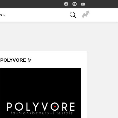
facebook
pinterest
youtube
SEARCH
on
POLYVORE ✨