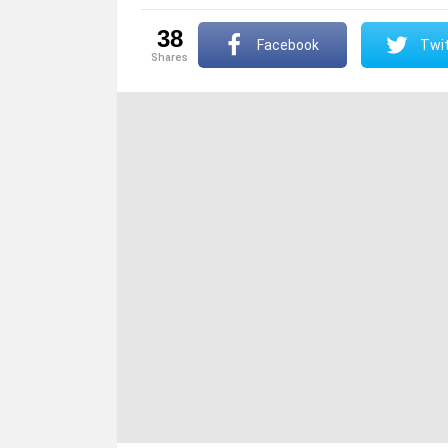
38
Facebook
Twit
shares