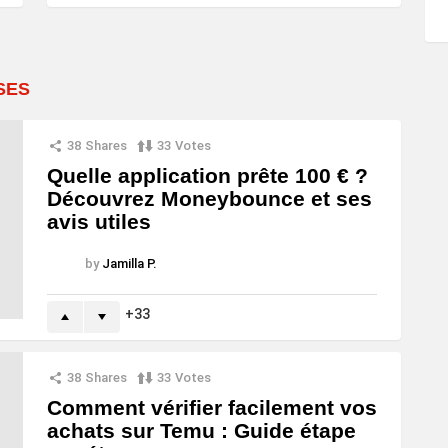
SES
38
Shares
33
Votes
Quelle application prête 100 € ?
Découvrez Moneybounce et ses
avis utiles
by
Jamilla P.
33
38
Shares
33
Votes
Comment vérifier facilement vos
achats sur Temu : Guide étape