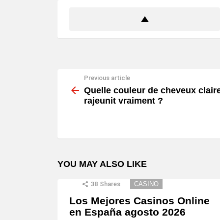
Previous article
See
more
Quelle couleur de cheveux clair
rajeunit vraiment ?
YOU MAY ALSO LIKE
38
Shares
CASINO
Los Mejores Casinos Online
en España agosto 2026