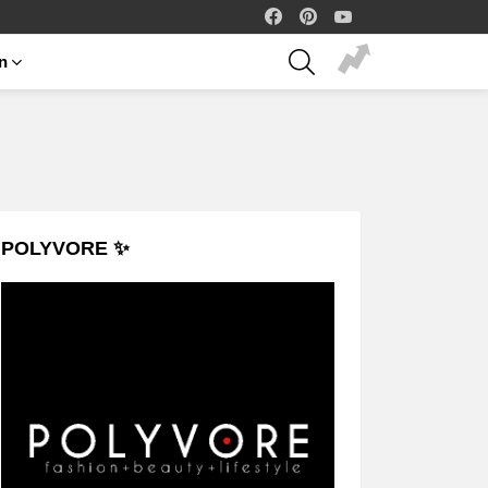
facebook
pinterest
youtube
SEARCH
on
POLYVORE ✨