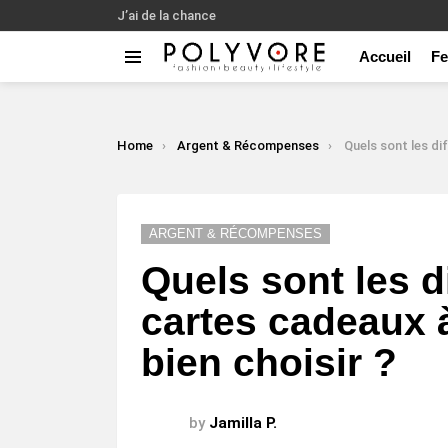
J’ai de la chance
Accueil
F
Menu
LATEST
STORIES
You are here:
Home
Argent & Récompenses
Quels sont les différents types de c
ARGENT & RÉCOMPENSES
Quels sont les d
cartes cadeaux 
bien choisir ?
by
Jamilla P.