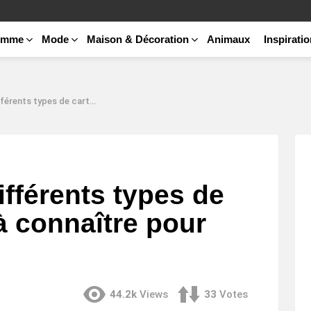
emme
Mode
Maison & Décoration
Animaux
Inspirati
artes cadeaux à connaître pour bien choisir ?
ifférents types de
à connaître pour
44.2k
Views
33
Votes