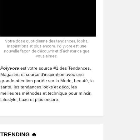
Votre dose quotidienne des tendances, looks,
inspirations et plus encore. Polyvore est une
nouvelle façon de découvrir et d’acheter ce que
vous aimez.
Polyvore
est votre source #1 des Tendances,
Magazine et source d’inspiration avec une
grande attention portée sur la Mode, beauté, la
sante, les tendances looks et déco, les
meilleures méthodes et technique pour mincir,
Lifestyle, Luxe et plus encore.
TRENDING 🔥