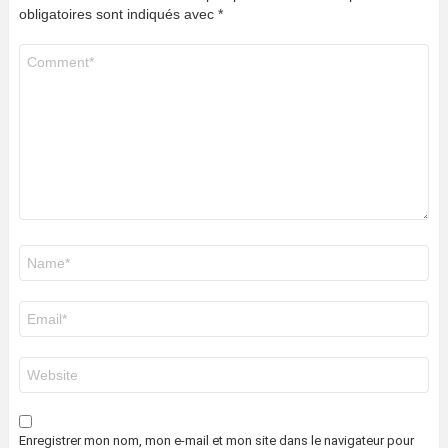
obligatoires sont indiqués avec
*
Commentaire
*
Nom
*
E-
mail
*
Site
web
Enregistrer mon nom, mon e-mail et mon site dans le navigateur pour