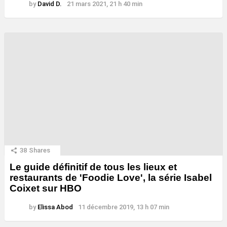
by
David D.
21 mars 2021, 21 h 40 min
38
Shares
Le guide définitif de tous les lieux et
restaurants de 'Foodie Love', la série Isabel
Coixet sur HBO
by
Elissa Abod
11 décembre 2019, 13 h 07 min