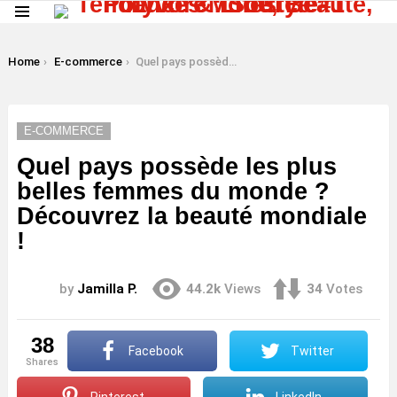
Menu
LATEST
STORIES
You are here:
Home
E-commerce
Quel pays possède les plus belles femmes du monde ? Découvrez la beauté mondiale !
E-COMMERCE
Quel pays possède les plus
belles femmes du monde ?
Découvrez la beauté mondiale
!
by
Jamilla P.
44.2k
Views
34
Votes
38
Facebook
Twitter
shares