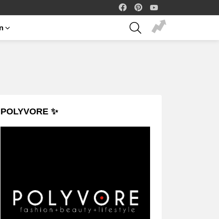
facebook
pinterest
youtube
SEARCH
on
POLYVORE ✨