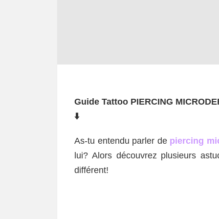
Guide Tattoo PIERCING MICRODERM
⬇️
As-tu entendu parler de
piercing m
lui? Alors découvrez plusieurs ast
différent!