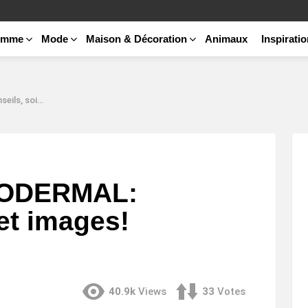
emme
Mode
Maison & Décoration
Animaux
Inspirati
 (Inspirations)
RODERMAL:
et images!
40.9k
Views
33
Votes