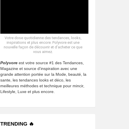
Votre dose quotidienne des tendances, looks,
inspirations et plus encore. Polyvore est une
nouvelle façon de découvrir et d’acheter ce que
vous aimez.
Polyvore
est votre source #1 des Tendances,
Magazine et source d’inspiration avec une
grande attention portée sur la Mode, beauté, la
sante, les tendances looks et déco, les
meilleures méthodes et technique pour mincir,
Lifestyle, Luxe et plus encore.
TRENDING 🔥