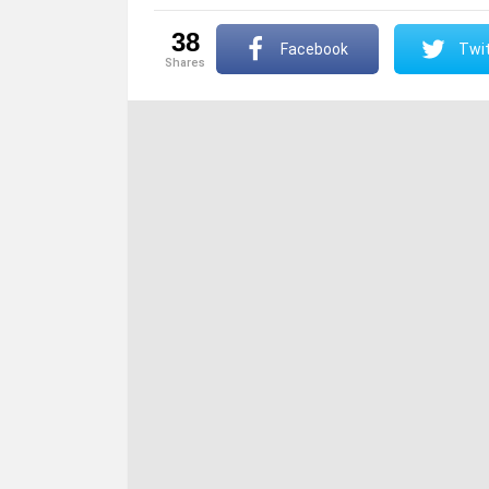
38
Facebook
Twit
shares