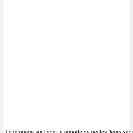
Le tatouage sur l’épaule apporte de petites fleurs sa