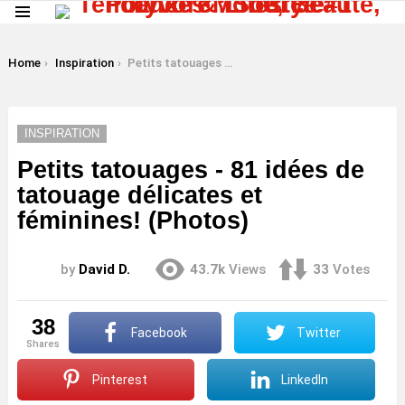
Menu
LATEST
STORIES
You are here:
Home
Inspiration
Petits tatouages ​​- 81 idées de tatouage délicates et féminines! (Photos)
INSPIRATION
Petits tatouages ​​- 81 idées de
tatouage délicates et
féminines! (Photos)
by
David D.
43.7k
Views
33
Votes
38
Facebook
Twitter
shares
Pinterest
LinkedIn