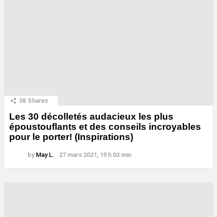
38
Shares
Les 30 décolletés audacieux les plus
époustouflants et des conseils incroyables
pour le porter! (Inspirations)
by
May L.
27 mars 2021, 19 h 03 min