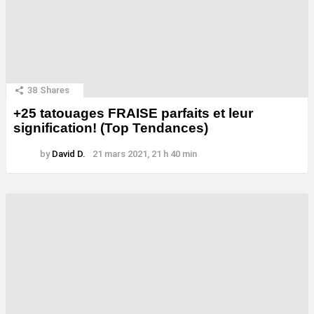
38
Shares
+25 tatouages ​​FRAISE parfaits et leur
signification! (Top Tendances)
by
David D.
21 mars 2021, 21 h 40 min