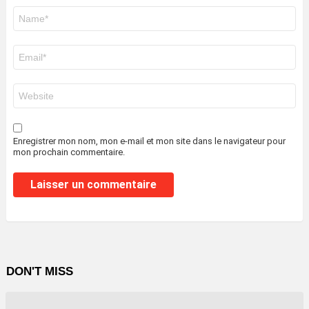
Nom
*
E-
mail
*
Site
web
Enregistrer mon nom, mon e-mail et mon site dans le navigateur pour
mon prochain commentaire.
DON'T MISS