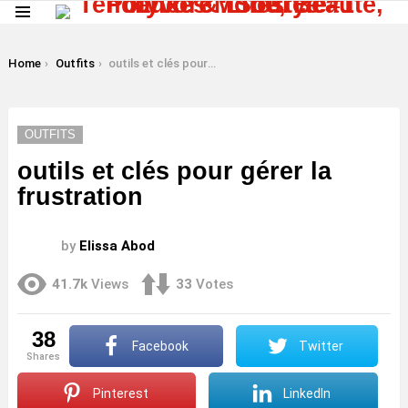
Menu
LATEST
STORIES
You are here:
Home
Outfits
outils et clés pour gérer la frustration
OUTFITS
outils et clés pour gérer la
frustration
by
Elissa Abod
41.7k
Views
33
Votes
38
Facebook
Twitter
shares
Pinterest
LinkedIn