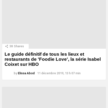
38
Shares
Le guide définitif de tous les lieux et
restaurants de 'Foodie Love', la série Isabel
Coixet sur HBO
by
Elissa Abod
11 décembre 2019, 13 h 07 min