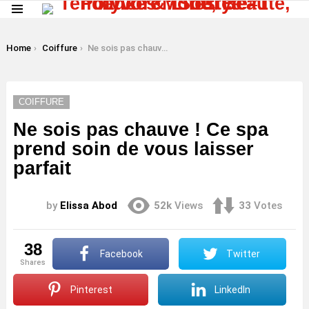
Menu
LATEST
STORIES
You are here:
Home
Coiffure
Ne sois pas chauve ! Ce spa prend soin de vous laisser parfait
COIFFURE
Ne sois pas chauve ! Ce spa
prend soin de vous laisser
parfait
by
Elissa Abod
52k
Views
33
Votes
38
Facebook
Twitter
shares
Pinterest
LinkedIn