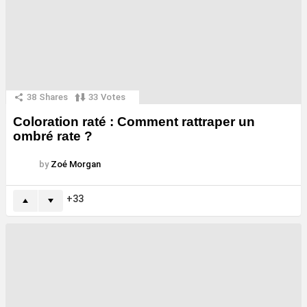
38
Shares
33
Votes
Coloration raté : Comment rattraper un
ombré rate ?
by
Zoé Morgan
33