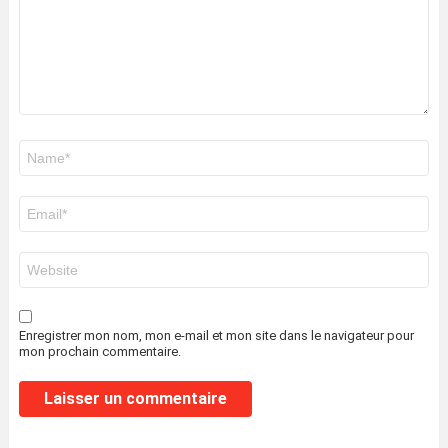
Nom
*
E-
mail
*
Site
web
Enregistrer mon nom, mon e-mail et mon site dans le navigateur pour
mon prochain commentaire.