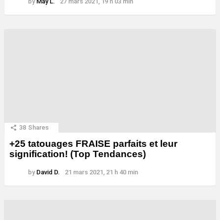
by
May L.
27 mars 2021, 19 h 03 min
38
Shares
+25 tatouages ​​FRAISE parfaits et leur
signification! (Top Tendances)
by
David D.
21 mars 2021, 21 h 40 min