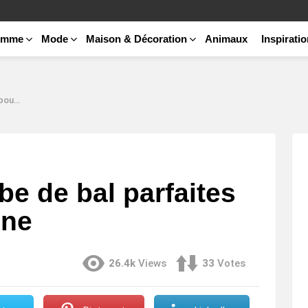
emme
Mode
Maison & Décoration
Animaux
Inspirati
brune
be de bal parfaites
une
26.4k
Views
33
Votes