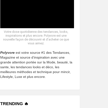
Votre dose quotidienne des tendances, looks,
inspirations et plus encore. Polyvore est une
nouvelle façon de découvrir et d’acheter ce que
vous aimez.
Polyvore
est votre source #1 des Tendances,
Magazine et source d’inspiration avec une
grande attention portée sur la Mode, beauté, la
sante, les tendances looks et déco, les
meilleures méthodes et technique pour mincir,
Lifestyle, Luxe et plus encore.
TRENDING 🔥