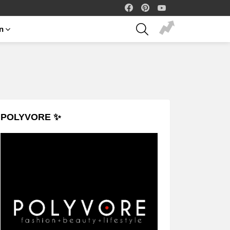
facebook
pinterest
youtube
SEARCH
on
POLYVORE ✨