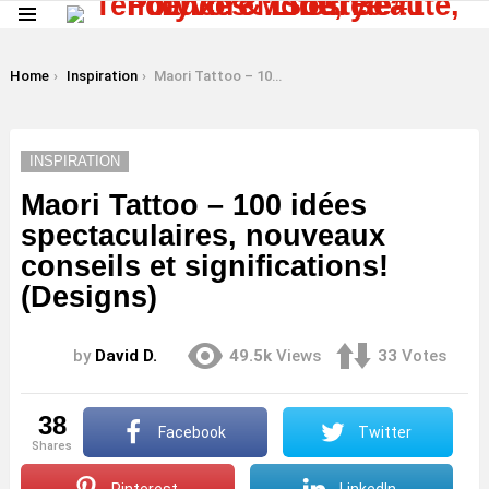
Menu
LATEST
STORIES
You are here:
Home
Inspiration
Maori Tattoo – 100 idées spectaculaires, nouveaux conseils et significations! (Designs)
INSPIRATION
Maori Tattoo – 100 idées
spectaculaires, nouveaux
conseils et significations!
(Designs)
by
David D.
49.5k
Views
33
Votes
38
Facebook
Twitter
shares