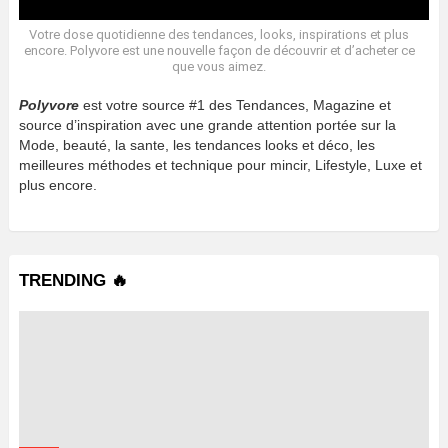
Votre dose quotidienne des tendances, looks, inspirations et plus
encore. Polyvore est une nouvelle façon de découvrir et d’acheter ce
que vous aimez.
Polyvore
est votre source #1 des Tendances, Magazine et
source d’inspiration avec une grande attention portée sur la
Mode, beauté, la sante, les tendances looks et déco, les
meilleures méthodes et technique pour mincir, Lifestyle, Luxe et
plus encore.
TRENDING 🔥