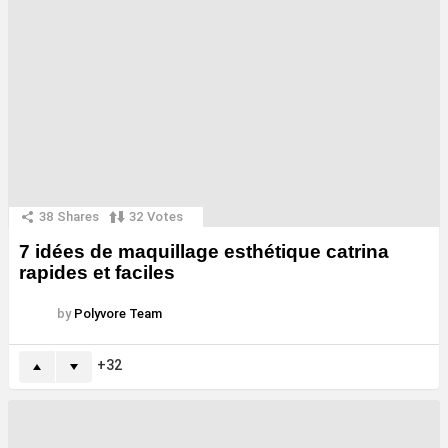
38
Shares
32
Votes
7 idées de maquillage esthétique catrina
rapides et faciles
by
Polyvore Team
32