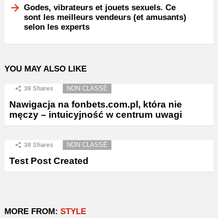
Godes, vibrateurs et jouets sexuels. Ce
sont les meilleurs vendeurs (et amusants)
selon les experts
YOU MAY ALSO LIKE
38
Shares
NON CLASSÉ
Nawigacja na fonbets.com.pl, która nie
męczy – intuicyjność w centrum uwagi
38
Shares
NON CLASSÉ
Test Post Created
MORE FROM:
STYLE