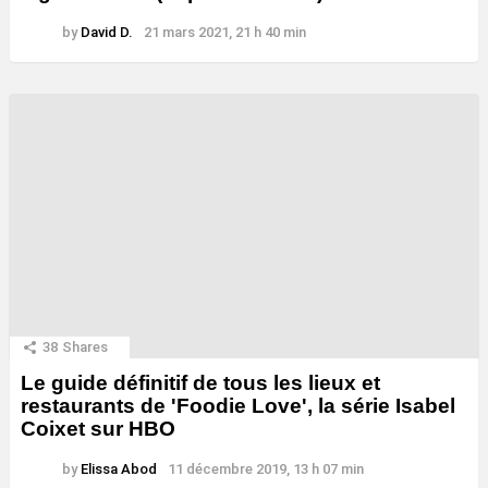
by
David D.
21 mars 2021, 21 h 40 min
38
Shares
Le guide définitif de tous les lieux et
restaurants de 'Foodie Love', la série Isabel
Coixet sur HBO
by
Elissa Abod
11 décembre 2019, 13 h 07 min