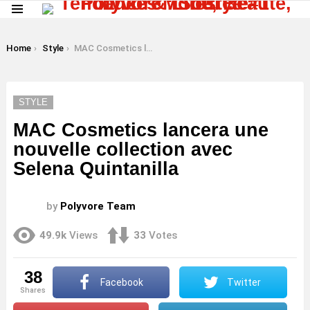
Menu
LATEST
STORIES
You are here:
Home
Style
MAC Cosmetics lancera une nouvelle collection avec Selena Quintanilla
STYLE
MAC Cosmetics lancera une
nouvelle collection avec
Selena Quintanilla
by
Polyvore Team
49.9k
Views
33
Votes
38
Facebook
Twitter
shares