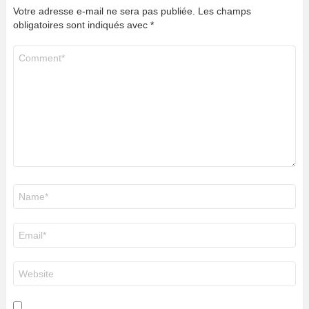
Votre adresse e-mail ne sera pas publiée.
Les champs
obligatoires sont indiqués avec
*
Commentaire
*
Nom
*
E-
mail
*
Site
web