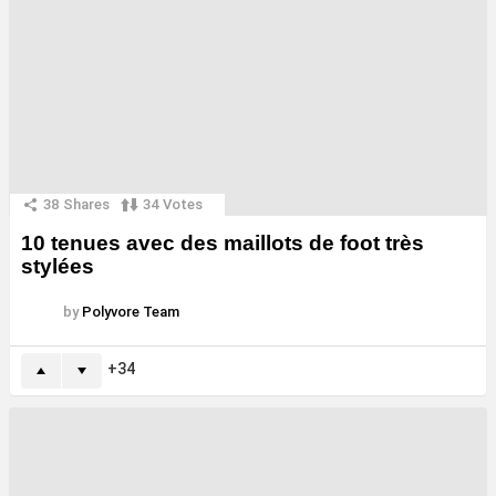
38
Shares
34
Votes
10 tenues avec des maillots de foot très
stylées
by
Polyvore Team
34