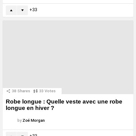
33
38
Shares
33
Votes
Robe longue : Quelle veste avec une robe
longue en hiver ?
by
Zoé Morgan
33