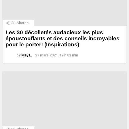
38
Shares
Les 30 décolletés audacieux les plus
époustouflants et des conseils incroyables
pour le porter! (Inspirations)
by
May L.
27 mars 2021, 19 h 03 min