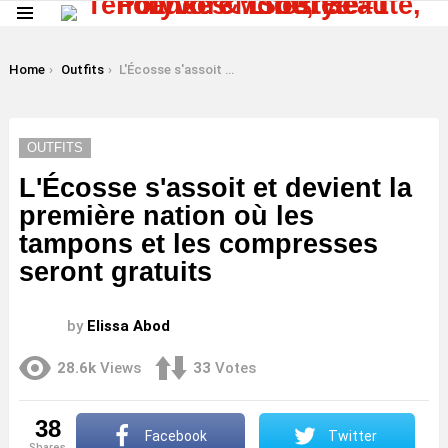
Menu
LATEST
STORIES
You are here:
Home
Outfits
L'Écosse s'assoit et devient la première nation où les tampons et les compresses seront gratuits
OUTFITS
L'Écosse s'assoit et devient la
première nation où les
tampons et les compresses
seront gratuits
by
Elissa Abod
28.6k
Views
33
Votes
38
Facebook
Twitter
shares