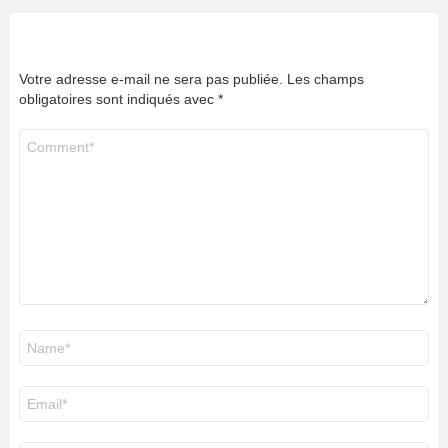
Votre adresse e-mail ne sera pas publiée.
Les champs
obligatoires sont indiqués avec
*
Commentaire
*
Nom
*
E-
mail
*