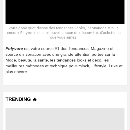
Votre dose quotidienne des tendances, looks, inspirations et plus
encore. Polyvore est une nouvelle façon de découvrir et d’acheter ce
que vous aimez.
Polyvore
est votre source #1 des Tendances, Magazine et
source d’inspiration avec une grande attention portée sur la
Mode, beauté, la sante, les tendances looks et déco, les
meilleures méthodes et technique pour mincir, Lifestyle, Luxe et
plus encore.
TRENDING 🔥