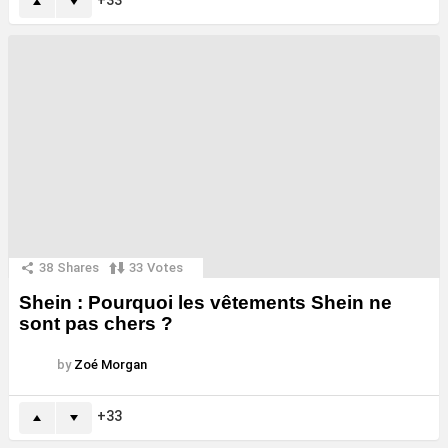
38
Shares
33
Votes
Shein : Pourquoi les vêtements Shein ne
sont pas chers ?
by
Zoé Morgan
33