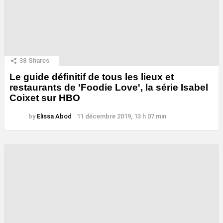
38
Shares
Le guide définitif de tous les lieux et
restaurants de 'Foodie Love', la série Isabel
Coixet sur HBO
by
Elissa Abod
11 décembre 2019, 13 h 07 min