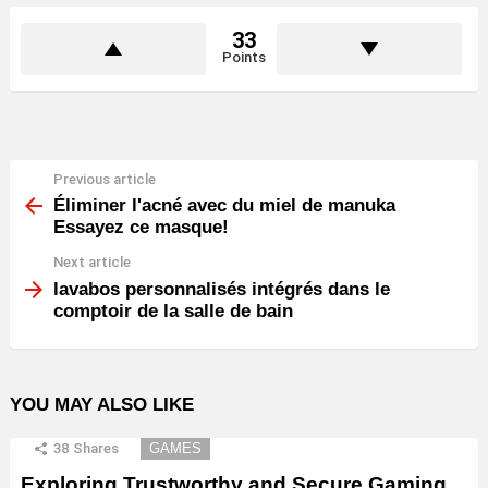
33
Points
Previous article
See
more
Éliminer l'acné avec du miel de manuka
Essayez ce masque!
Next article
lavabos personnalisés intégrés dans le
comptoir de la salle de bain
YOU MAY ALSO LIKE
38
Shares
GAMES
Exploring Trustworthy and Secure Gaming