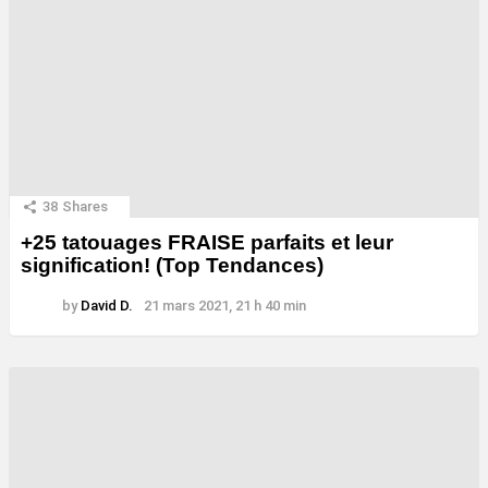
38
Shares
+25 tatouages ​​FRAISE parfaits et leur
signification! (Top Tendances)
by
David D.
21 mars 2021, 21 h 40 min