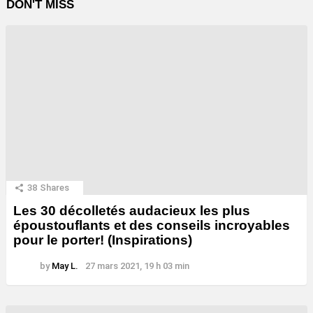
DON'T MISS
38
Shares
Les 30 décolletés audacieux les plus
époustouflants et des conseils incroyables
pour le porter! (Inspirations)
by
May L.
27 mars 2021, 19 h 03 min