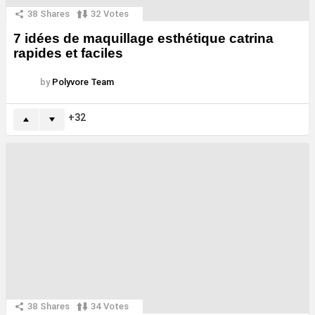
38
Shares
32
Votes
7 idées de maquillage esthétique catrina
rapides et faciles
by
Polyvore Team
32
38
Shares
34
Votes