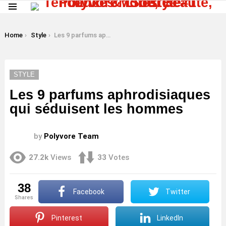
Menu
LATEST
STORIES
You are here:
Home
Style
Les 9 parfums aphrodisiaques qui séduisent les hommes
STYLE
Les 9 parfums aphrodisiaques
qui séduisent les hommes
by
Polyvore Team
27.2k
Views
33
Votes
38
Facebook
Twitter
shares
Pinterest
LinkedIn