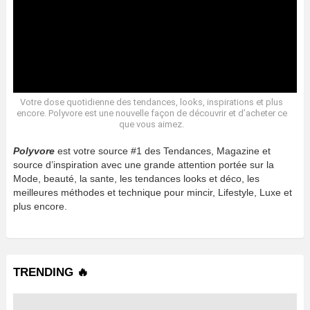
Votre dose quotidienne des tendances, looks, inspirations et plus
encore. Polyvore est une nouvelle façon de découvrir et d’acheter ce
que vous aimez.
Polyvore
est votre source #1 des Tendances, Magazine et
source d’inspiration avec une grande attention portée sur la
Mode, beauté, la sante, les tendances looks et déco, les
meilleures méthodes et technique pour mincir, Lifestyle, Luxe et
plus encore.
TRENDING 🔥