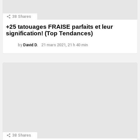
38
Shares
+25 tatouages ​​FRAISE parfaits et leur
signification! (Top Tendances)
by
David D.
21 mars 2021, 21 h 40 min
38
Shares