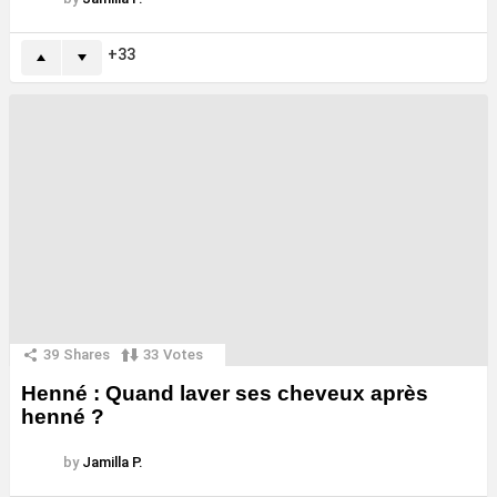
33
39
Shares
33
Votes
Henné : Quand laver ses cheveux après
henné ?
by
Jamilla P.