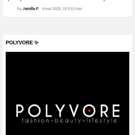
by
Jamilla P.
4 mai 2023, 15 h 52 min
POLYVORE ✨