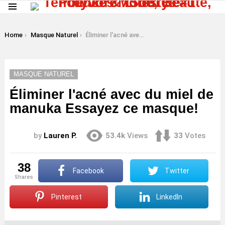
Menu
LATEST
STORIES
You are here:
Home
Masque Naturel
Éliminer l'acné avec du miel de manuka Essayez ce masque!
MASQUE NATUREL
Éliminer l'acné avec du miel de
manuka Essayez ce masque!
by
Lauren P.
53.4k
Views
33
Votes
38
Facebook
Twitter
shares
Pinterest
LinkedIn