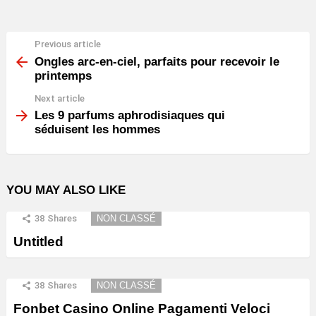
Previous article
See
more
Ongles arc-en-ciel, parfaits pour recevoir le
printemps
Next article
Les 9 parfums aphrodisiaques qui
séduisent les hommes
YOU MAY ALSO LIKE
38
Shares
NON CLASSÉ
Untitled
38
Shares
NON CLASSÉ
Fonbet Casino Online Pagamenti Veloci