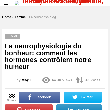
Menu
LATEST
STORIES
You are here:
Home
Femme
La neurophysiologie du bonheur: comment les hormones contrôlent notre humeur
FEMME
La neurophysiologie du
bonheur: comment les
hormones contrôlent notre
humeur
by
May L.
44.3k
Views
33
Votes
38
Facebook
Twitter
shares