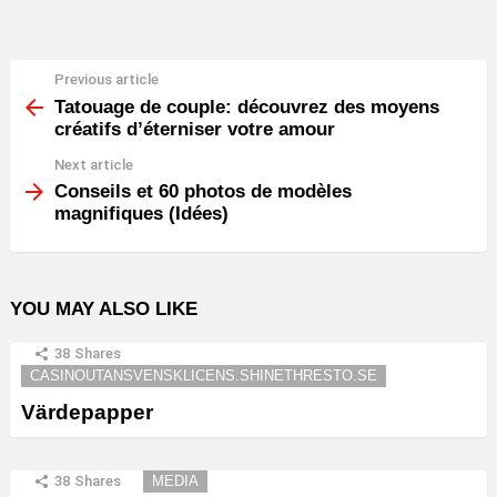
Previous article
See
more
Tatouage de couple: découvrez des moyens
créatifs d’éterniser votre amour
Next article
Conseils et 60 photos de modèles
magnifiques (Idées)
YOU MAY ALSO LIKE
38
Shares
CASINOUTANSVENSKLICENS.SHINETHRESTO.SE
Värdepapper
38
Shares
MEDIA