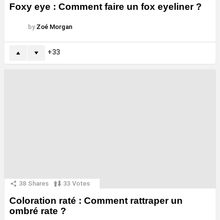
Foxy eye : Comment faire un fox eyeliner ?
by
Zoé Morgan
33
38
Shares
33
Votes
Coloration raté : Comment rattraper un
ombré rate ?