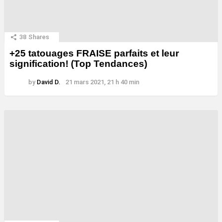
38
Shares
+25 tatouages ​​FRAISE parfaits et leur
signification! (Top Tendances)
by
David D.
21 mars 2021, 21 h 40 min