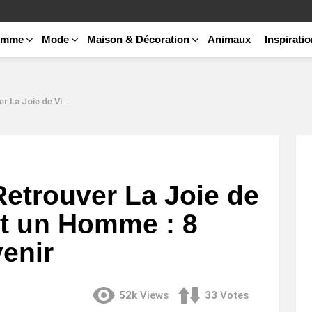
emme
Mode
Maison & Décoration
Animaux
Inspirati
un Homme : 8 Clés Pour Y parvenir
etrouver La Joie de
nt un Homme : 8
venir
52k
Views
33
Votes