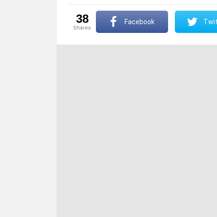
38
Facebook
Twit
shares