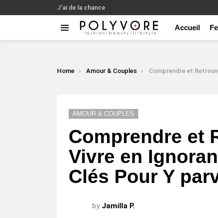
J’ai de la chance
Accueil
F
Menu
LATEST
STORIES
You are here:
Home
Amour & Couples
Comprendre et Retrouver La Joie de Vivre en Ignorant 
AMOUR & COUPLES
Comprendre et R
Vivre en Ignora
Clés Pour Y par
by
Jamilla P.