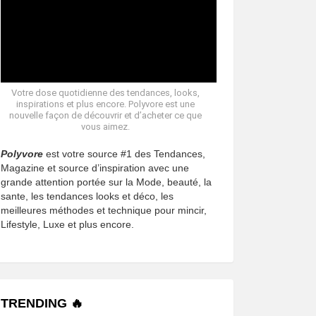
Votre dose quotidienne des tendances, looks,
inspirations et plus encore. Polyvore est une
nouvelle façon de découvrir et d’acheter ce que
vous aimez.
Polyvore
est votre source #1 des Tendances,
Magazine et source d’inspiration avec une
grande attention portée sur la Mode, beauté, la
sante, les tendances looks et déco, les
meilleures méthodes et technique pour mincir,
Lifestyle, Luxe et plus encore.
TRENDING 🔥