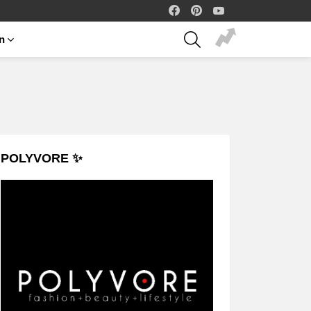
facebook
pinterest
youtube
SEARCH
on
POLYVORE ✨