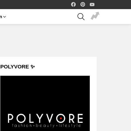
facebook
pinterest
youtube
SEARCH
on
POLYVORE ✨