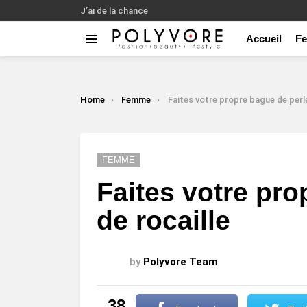
J’ai de la chance
Accueil
F
Menu
LATEST
STORIES
You are here:
Home
Femme
Faites votre propre bague de perle de ro
FEMME
Faites votre pro
de rocaille
by
Polyvore Team
38