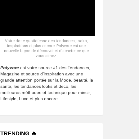
Votre dose quotidienne des tendances, looks,
inspirations et plus encore. Polyvore est une
nouvelle façon de découvrir et d’acheter ce que
vous aimez.
Polyvore
est votre source #1 des Tendances,
Magazine et source d’inspiration avec une
grande attention portée sur la Mode, beauté, la
sante, les tendances looks et déco, les
meilleures méthodes et technique pour mincir,
Lifestyle, Luxe et plus encore.
TRENDING 🔥