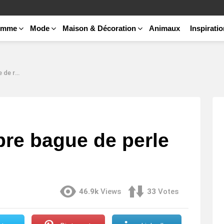
emme
Mode
Maison & Décoration
Animaux
Inspirati
caille
pre bague de perle
46.9k
Views
33
Votes