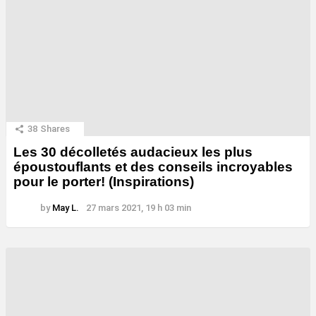
38
Shares
Les 30 décolletés audacieux les plus
époustouflants et des conseils incroyables
pour le porter! (Inspirations)
by
May L.
27 mars 2021, 19 h 03 min