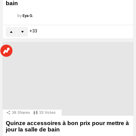
bain
by
Eya G.
33
38
Shares
33
Votes
Quinze accessoires à bon prix pour mettre à
jour la salle de bain