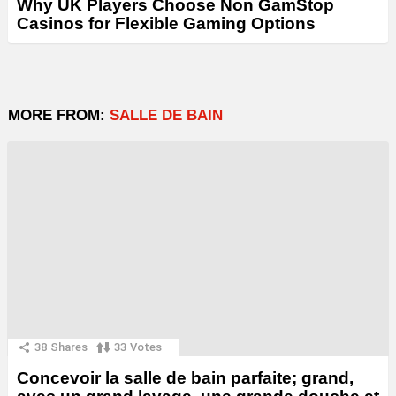
Why UK Players Choose Non GamStop
Casinos for Flexible Gaming Options
MORE FROM:
SALLE DE BAIN
38
Shares
33
Votes
Concevoir la salle de bain parfaite; grand,