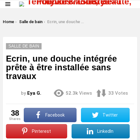
Menu
LATEST
STORIES
You are here:
Home
Salle de bain
Ecrin, une douche intégrée prête à être installée sans travaux
SALLE DE BAIN
Ecrin, une douche intégrée
prête à être installée sans
travaux
by
Eya G.
52.3k
Views
33
Votes
38
Facebook
Twitter
shares
Pinterest
LinkedIn