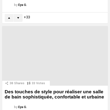
by
Eya G.
33
38
Shares
33
Votes
Des touches de style pour réaliser une salle
de bain sophistiquée, confortable et urbaine
by
Eya G.