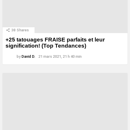
38
Shares
+25 tatouages ​​FRAISE parfaits et leur
signification! (Top Tendances)
by
David D.
21 mars 2021, 21 h 40 min