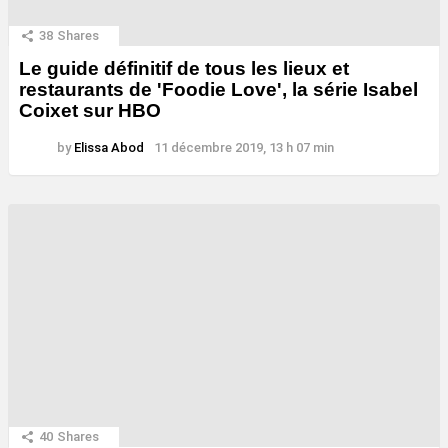
38
Shares
Le guide définitif de tous les lieux et
restaurants de 'Foodie Love', la série Isabel
Coixet sur HBO
by
Elissa Abod
11 décembre 2019, 13 h 07 min
40
Shares