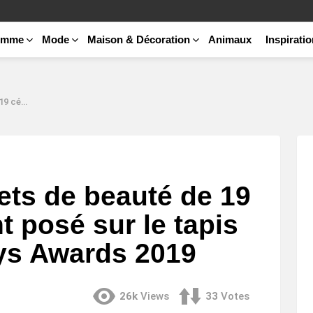
emme
Mode
Maison & Décoration
Animaux
Inspirati
s Awards 2019
ets de beauté de 19
t posé sur le tapis
s Awards 2019
26k
Views
33
Votes