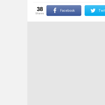
38
Facebook
Twit
shares