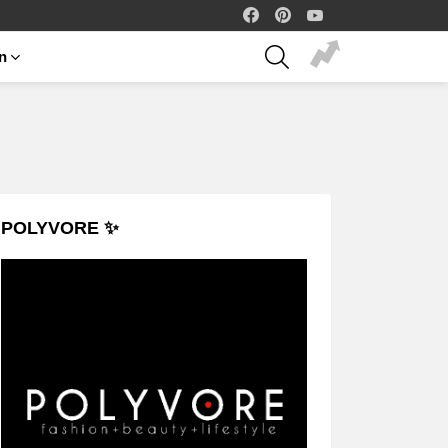
facebook
pinterest
youtube
SEARCH
on
POLYVORE ✨