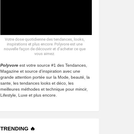
Votre dose quotidienne des tendances, looks,
inspirations et plus encore. Polyvore est une
nouvelle façon de découvrir et d’acheter ce que
vous aimez.
Polyvore
est votre source #1 des Tendances,
Magazine et source d’inspiration avec une
grande attention portée sur la Mode, beauté, la
sante, les tendances looks et déco, les
meilleures méthodes et technique pour mincir,
Lifestyle, Luxe et plus encore.
TRENDING 🔥