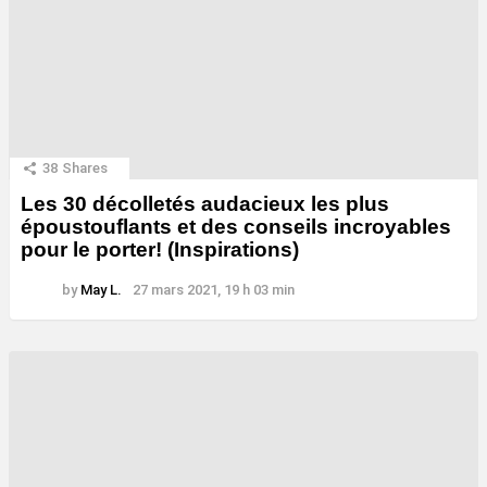
38
Shares
Les 30 décolletés audacieux les plus
époustouflants et des conseils incroyables
pour le porter! (Inspirations)
by
May L.
27 mars 2021, 19 h 03 min