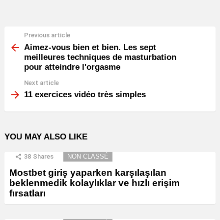
Previous article
See
more
Aimez-vous bien et bien. Les sept
meilleures techniques de masturbation
pour atteindre l'orgasme
Next article
11 exercices vidéo très simples
YOU MAY ALSO LIKE
38
Shares
NON CLASSÉ
Mostbet giriş yaparken karşılaşılan
beklenmedik kolaylıklar ve hızlı erişim
fırsatları