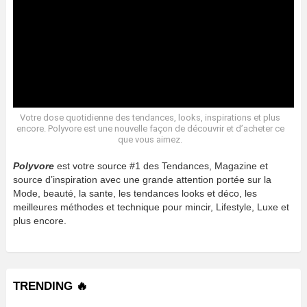
Votre dose quotidienne des tendances, looks, inspirations et plus
encore. Polyvore est une nouvelle façon de découvrir et d’acheter ce
que vous aimez.
Polyvore
est votre source #1 des Tendances, Magazine et
source d’inspiration avec une grande attention portée sur la
Mode, beauté, la sante, les tendances looks et déco, les
meilleures méthodes et technique pour mincir, Lifestyle, Luxe et
plus encore.
TRENDING 🔥