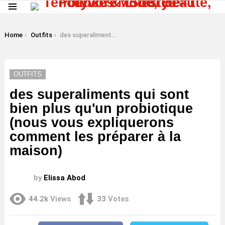
Menu
LATEST
STORIES
You are here:
Home
Outfits
des superaliments qui sont bien plus qu'un probiotique (nous vous expliquerons comment les préparer à la maison)
OUTFITS
des superaliments qui sont
bien plus qu'un probiotique
(nous vous expliquerons
comment les préparer à la
maison)
by
Elissa Abod
44.2k
Views
33
Votes