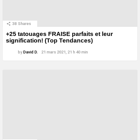
38
Shares
+25 tatouages ​​FRAISE parfaits et leur
signification! (Top Tendances)
by
David D.
21 mars 2021, 21 h 40 min