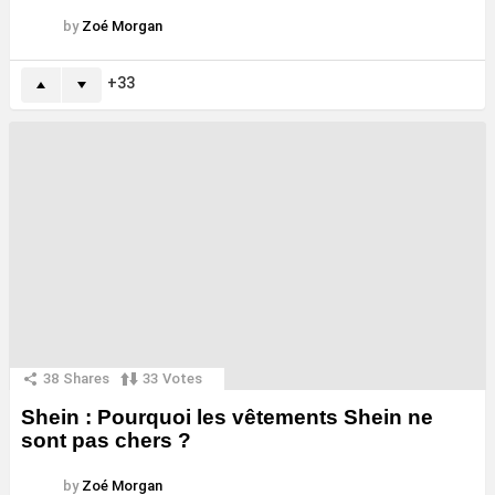
by
Zoé Morgan
33
38
Shares
33
Votes
Shein : Pourquoi les vêtements Shein ne
sont pas chers ?
by
Zoé Morgan