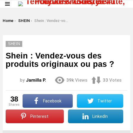
Menu
LATEST
STORIES
You are here:
Home
SHEIN
Shein : Vendez-vous des produits originaux ou pas ?
SHEIN
Shein : Vendez-vous des
produits originaux ou pas ?
by
Jamilla P.
39k
Views
33
Votes
38
Facebook
Twitter
shares
Pinterest
LinkedIn