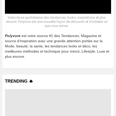
Votre dose quotidienne des tendances, looks, inspirations et plus
encore. Polyvore est une nouvelle façon de découvrir et d’acheter ce
que vous aimez.
Polyvore
est votre source #1 des Tendances, Magazine et
source d’inspiration avec une grande attention portée sur la
Mode, beauté, la sante, les tendances looks et déco, les
meilleures méthodes et technique pour mincir, Lifestyle, Luxe et
plus encore.
TRENDING 🔥