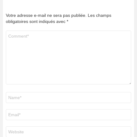
Votre adresse e-mail ne sera pas publiée.
Les champs
obligatoires sont indiqués avec
*
Commentaire
*
Nom
*
E-
mail
*
Site
web