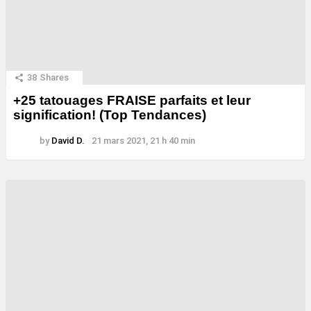
38
Shares
+25 tatouages ​​FRAISE parfaits et leur
signification! (Top Tendances)
by
David D.
21 mars 2021, 21 h 40 min