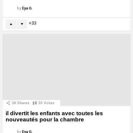
by
Eya G.
33
38
Shares
33
Votes
il divertit les enfants avec toutes les
nouveautés pour la chambre
by
Eya G.