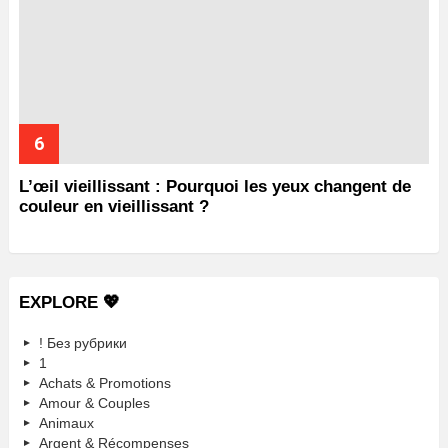
L’œil vieillissant : Pourquoi les yeux changent de
couleur en vieillissant ?
EXPLORE 💖
! Без рубрики
1
Achats & Promotions
Amour & Couples
Animaux
Argent & Récompenses