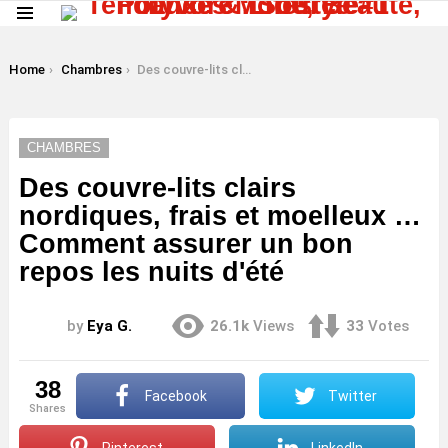
Menu
LATEST
STORIES
You are here:
Home
Chambres
Des couvre-lits clairs nordiques, frais et moelleux … Comment assurer un bon repos les nuits d'été
CHAMBRES
Des couvre-lits clairs
nordiques, frais et moelleux …
Comment assurer un bon
repos les nuits d'été
by
Eya G.
26.1k
Views
33
Votes
38
Facebook
Twitter
shares