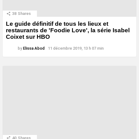
38
Shares
Le guide définitif de tous les lieux et
restaurants de 'Foodie Love', la série Isabel
Coixet sur HBO
by
Elissa Abod
11 décembre 2019, 13 h 07 min
40
Shares