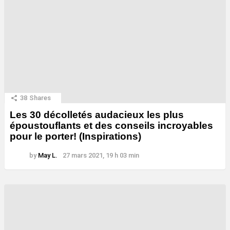
38
Shares
Les 30 décolletés audacieux les plus
époustouflants et des conseils incroyables
pour le porter! (Inspirations)
by
May L.
27 mars 2021, 19 h 03 min