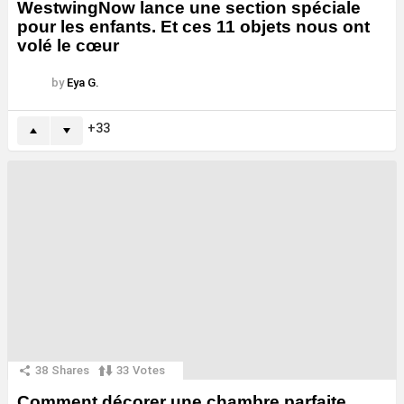
WestwingNow lance une section spéciale
pour les enfants. Et ces 11 objets nous ont
volé le cœur
by
Eya G.
33
38
Shares
33
Votes
Comment décorer une chambre parfaite