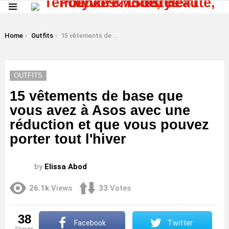
Menu
LATEST
STORIES
You are here:
Home
Outfits
15 vêtements de base que vous avez à Asos avec une réduction et que vous pouvez porter tout l'hiver
OUTFITS
15 vêtements de base que
vous avez à Asos avec une
réduction et que vous pouvez
porter tout l'hiver
by
Elissa Abod
26.1k
Views
33
Votes
38
Facebook
Twitter
shares