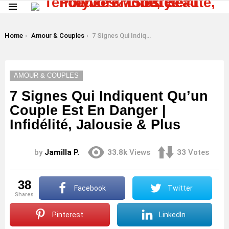
Menu
LATEST
STORIES
You are here:
Home
Amour & Couples
7 Signes Qui Indiquent Qu’un Couple Est En Danger | Infidélité, Jalousie & Plus
AMOUR & COUPLES
7 Signes Qui Indiquent Qu’un
Couple Est En Danger |
Infidélité, Jalousie & Plus
by
Jamilla P.
33.8k
Views
33
Votes
38
Facebook
Twitter
shares
Pinterest
LinkedIn