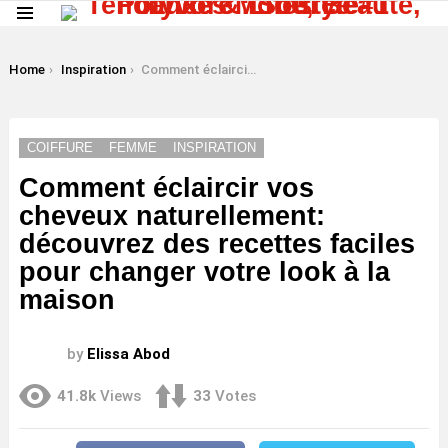
Menu
LATEST
STORIES
You are here:
Home
Inspiration
Comment éclaircir vos cheveux naturellement: découvrez des recettes faciles pour changer votre look à la maison
COIFFURE
FEMME
INSPIRATION
Comment éclaircir vos
cheveux naturellement:
découvrez des recettes faciles
pour changer votre look à la
maison
by
Elissa Abod
41.8k
Views
33
Votes