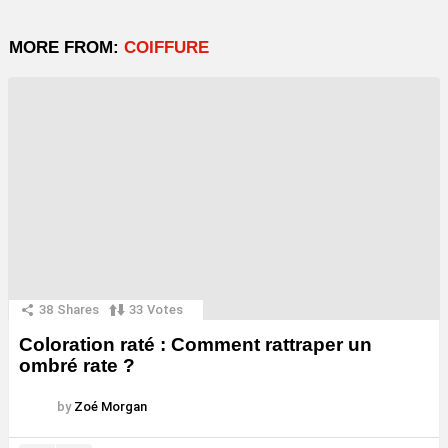
MORE FROM:
COIFFURE
38
Shares
33
Votes
Coloration raté : Comment rattraper un
ombré rate ?
by
Zoé Morgan