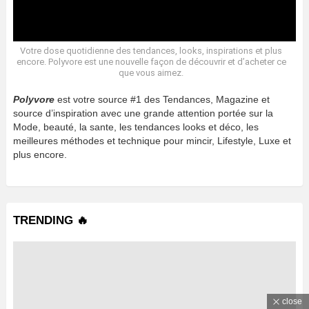
Votre dose quotidienne des tendances, looks, inspirations et plus
encore. Polyvore est une nouvelle façon de découvrir et d’acheter ce
que vous aimez.
Polyvore
est votre source #1 des Tendances, Magazine et
source d’inspiration avec une grande attention portée sur la
Mode, beauté, la sante, les tendances looks et déco, les
meilleures méthodes et technique pour mincir, Lifestyle, Luxe et
plus encore.
TRENDING 🔥
close