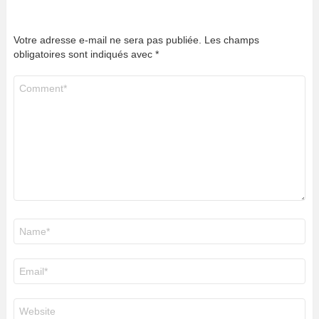
Votre adresse e-mail ne sera pas publiée.
Les champs
obligatoires sont indiqués avec
*
Commentaire
*
Nom
*
E-
mail
*
Site
web