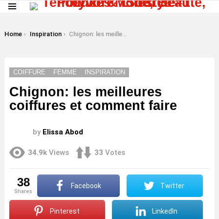
Menu
LATEST
STORIES
You are here:
Home
Inspiration
Chignon: les meilleures coiffures et comment faire
COIFFURE
FEMME
INSPIRATION
Chignon: les meilleures
coiffures et comment faire
by
Elissa Abod
34.9k
Views
33
Votes
38
Facebook
Twitter
shares
Pinterest
LinkedIn