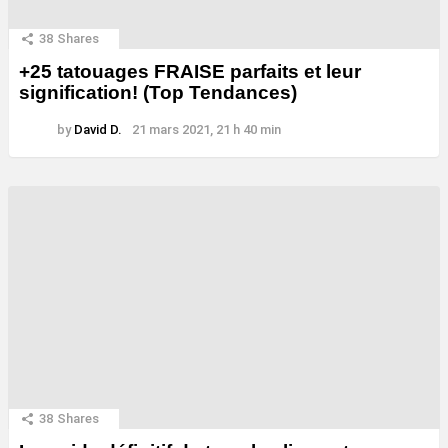
38
Shares
+25 tatouages ​​FRAISE parfaits et leur
signification! (Top Tendances)
by
David D.
21 mars 2021, 21 h 40 min
38
Shares