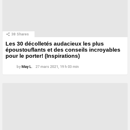
38
Shares
Les 30 décolletés audacieux les plus
époustouflants et des conseils incroyables
pour le porter! (Inspirations)
by
May L.
27 mars 2021, 19 h 03 min