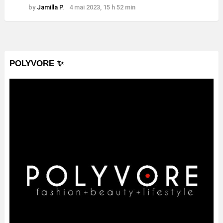
by
Jamilla P.
4 mai 2023, 15 h 52 min
POLYVORE ✨