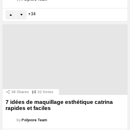
34
38
Shares
32
Votes
7 idées de maquillage esthétique catrina
rapides et faciles
by
Polyvore Team