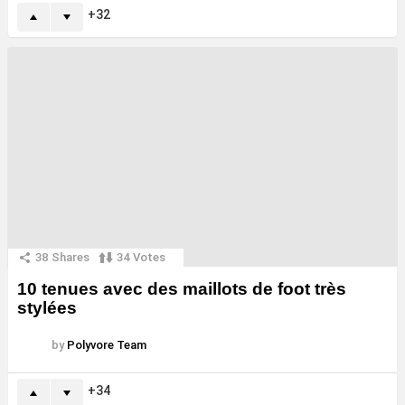
32
38
Shares
34
Votes
10 tenues avec des maillots de foot très
stylées
by
Polyvore Team
34