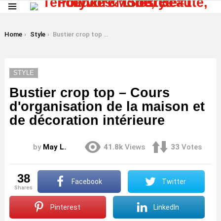
Menu
LATEST
STORIES
You are here:
Home
Style
Bustier crop top – Cours d'organisation de la maison et de décoration intérieure
STYLE
Bustier crop top – Cours
d'organisation de la maison et
de décoration intérieure
by
May L.
41.8k
Views
33
Votes
38
Facebook
Twitter
shares
Pinterest
LinkedIn