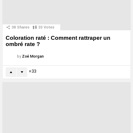
38
Shares
33
Votes
Coloration raté : Comment rattraper un
ombré rate ?
by
Zoé Morgan
33