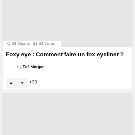
38
Shares
33
Votes
Foxy eye : Comment faire un fox eyeliner ?
by
Zoé Morgan
33