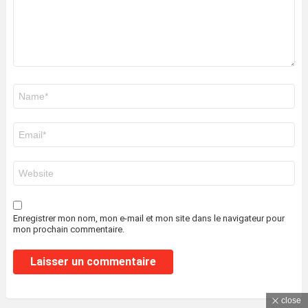
Nom
*
E-
mail
*
Site
web
Enregistrer mon nom, mon e-mail et mon site dans le navigateur pour
mon prochain commentaire.
close