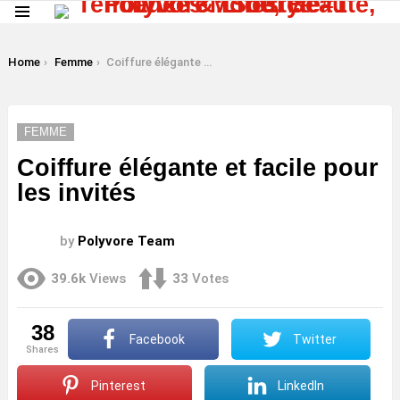
Menu
LATEST
STORIES
You are here:
Home
Femme
Coiffure élégante et facile pour les invités
FEMME
Coiffure élégante et facile pour
les invités
by
Polyvore Team
39.6k
Views
33
Votes
38
Facebook
Twitter
shares
Pinterest
LinkedIn