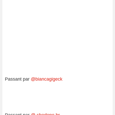
Passant par
@biancagigeck
Passant par
@ shedope.br