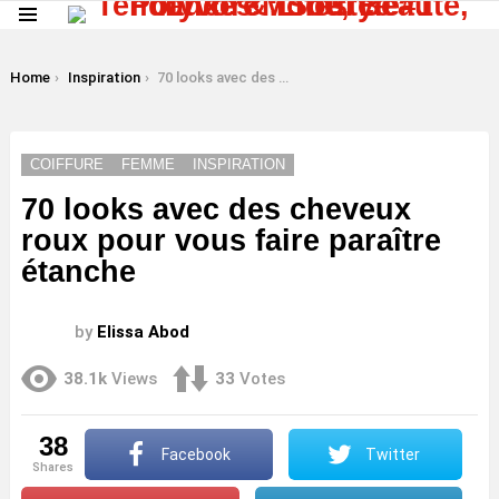
Menu
LATEST
STORIES
You are here:
Home
Inspiration
70 looks avec des cheveux roux pour vous faire paraître étanche
COIFFURE
FEMME
INSPIRATION
70 looks avec des cheveux
roux pour vous faire paraître
étanche
by
Elissa Abod
38.1k
Views
33
Votes
38
Facebook
Twitter
shares