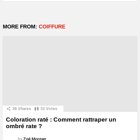
MORE FROM:
COIFFURE
38
Shares
33
Votes
Coloration raté : Comment rattraper un
ombré rate ?
by
Zoé Morgan