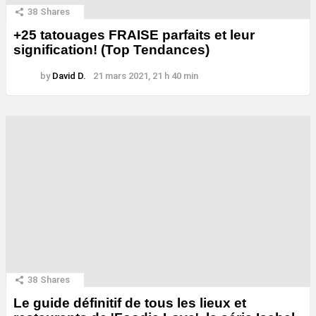
38
Shares
+25 tatouages ​​FRAISE parfaits et leur
signification! (Top Tendances)
by
David D.
21 mars 2021, 21 h 40 min
38
Shares
Le guide définitif de tous les lieux et