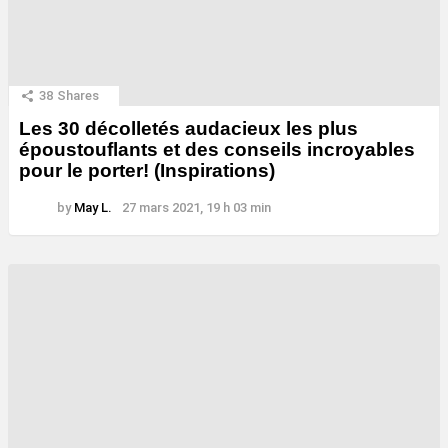
38
Shares
Les 30 décolletés audacieux les plus
époustouflants et des conseils incroyables
pour le porter! (Inspirations)
by
May L.
27 mars 2021, 19 h 03 min