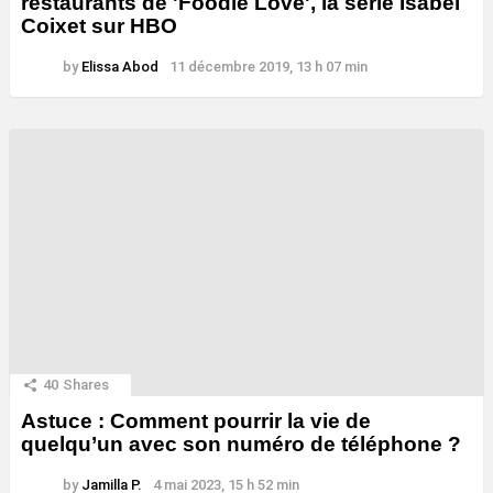
restaurants de 'Foodie Love', la série Isabel
Coixet sur HBO
by
Elissa Abod
11 décembre 2019, 13 h 07 min
40
Shares
Astuce : Comment pourrir la vie de
quelqu’un avec son numéro de téléphone ?
by
Jamilla P.
4 mai 2023, 15 h 52 min