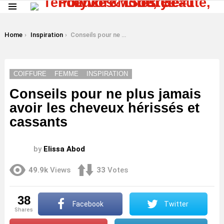
Menu
LATEST
STORIES
You are here:
Home
Inspiration
Conseils pour ne plus jamais avoir les cheveux hérissés et cassants
COIFFURE
FEMME
INSPIRATION
Conseils pour ne plus jamais
avoir les cheveux hérissés et
cassants
by
Elissa Abod
49.9k
Views
33
Votes
38
Facebook
Twitter
shares