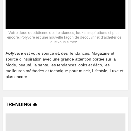
Votre dose quotidienne des tendances, looks, inspirations et plus
encore. Polyvore est une nouvelle façon de découvrir et d’acheter ce
que vous aimez.
Polyvore
est votre source #1 des Tendances, Magazine et
source d’inspiration avec une grande attention portée sur la
Mode, beauté, la sante, les tendances looks et déco, les
meilleures méthodes et technique pour mincir, Lifestyle, Luxe et
plus encore.
TRENDING 🔥