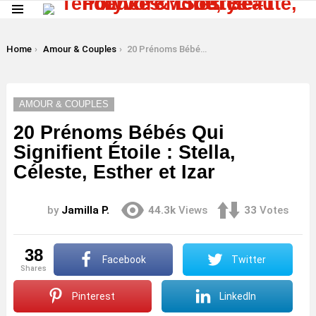
Menu
LATEST
STORIES
You are here:
Home
Amour & Couples
20 Prénoms Bébés Qui Signifient Étoile : Stella, Céleste, Esther et Izar
AMOUR & COUPLES
20 Prénoms Bébés Qui
Signifient Étoile : Stella,
Céleste, Esther et Izar
by
Jamilla P.
44.3k
Views
33
Votes
38
Facebook
Twitter
shares
Pinterest
LinkedIn