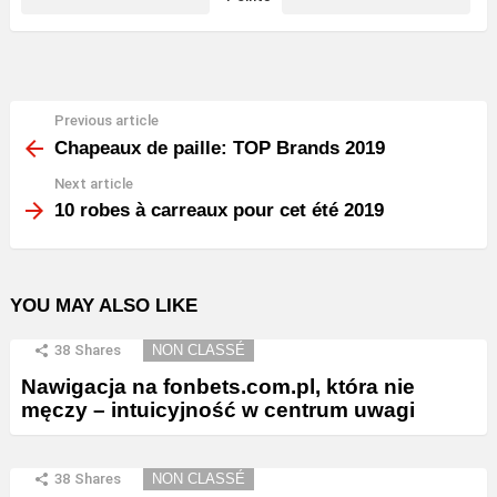
Previous article
See
more
Chapeaux de paille: TOP Brands 2019
Next article
10 robes à carreaux pour cet été 2019
YOU MAY ALSO LIKE
38
Shares
NON CLASSÉ
Nawigacja na fonbets.com.pl, która nie
męczy – intuicyjność w centrum uwagi
38
Shares
NON CLASSÉ