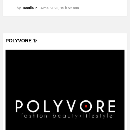
by
Jamilla P.
4 mai 2023, 15 h 52 min
POLYVORE ✨