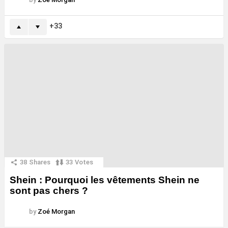
33
38
Shares
33
Votes
Shein : Pourquoi les vêtements Shein ne
sont pas chers ?
by
Zoé Morgan