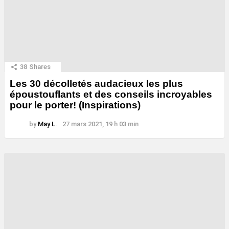
38
Shares
Les 30 décolletés audacieux les plus
époustouflants et des conseils incroyables
pour le porter! (Inspirations)
by
May L.
27 mars 2021, 19 h 03 min