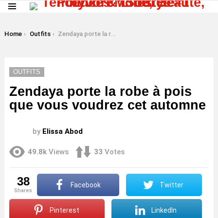
Menu
LATEST
STORIES
You are here:
Home
Outfits
Zendaya porte la robe à pois que vous voudrez cet automne
OUTFITS
Zendaya porte la robe à pois
que vous voudrez cet automne
by
Elissa Abod
49.8k
Views
33
Votes
38
Facebook
Twitter
shares
Pinterest
LinkedIn