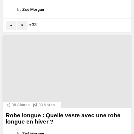
by
Zoé Morgan
33
38
Shares
33
Votes
Robe longue : Quelle veste avec une robe
longue en hiver ?
by
Zoé Morgan