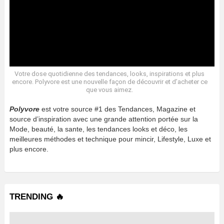
Votre dose quotidienne des tendances, looks, inspirations et plus
encore. Polyvore est une nouvelle façon de découvrir et d’acheter ce
que vous aimez.
Polyvore
est votre source #1 des Tendances, Magazine et
source d’inspiration avec une grande attention portée sur la
Mode, beauté, la sante, les tendances looks et déco, les
meilleures méthodes et technique pour mincir, Lifestyle, Luxe et
plus encore.
TRENDING 🔥