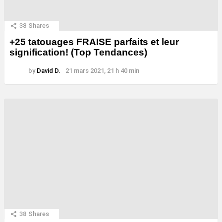
38
Shares
+25 tatouages ​​FRAISE parfaits et leur
signification! (Top Tendances)
by
David D.
21 mars 2021, 21 h 40 min
38
Shares