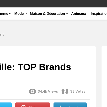
emme
Mode
Maison & Décoration
Animaux
Inspirati
019
lle: TOP Brands
34.4k
Views
33
Votes