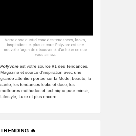
Votre dose quotidienne des tendances, looks,
inspirations et plus encore. Polyvore est une
nouvelle façon de découvrir et d’acheter ce que
vous aimez.
Polyvore
est votre source #1 des Tendances,
Magazine et source d’inspiration avec une
grande attention portée sur la Mode, beauté, la
sante, les tendances looks et déco, les
meilleures méthodes et technique pour mincir,
Lifestyle, Luxe et plus encore.
TRENDING 🔥