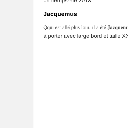
printemps-été 2018.
Jacquemus
Jacquem
Q
qui est allé plus loin
,
il a été
à porter avec large bord et taille X