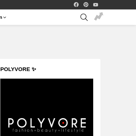
facebook
pinterest
youtube
SEARCH
on
POLYVORE ✨