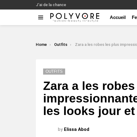
J’ai de la chance
Accueil
F
Menu
LATEST
STORIES
You are here:
Home
Outfits
Zara a les robes les plus impressionnantes de la saison pour les looks j
OUTFITS
Zara a les robes
impressionnante
les looks jour et
by
Elissa Abod