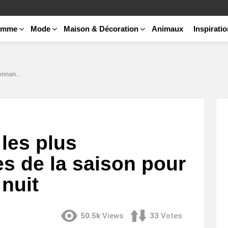
emme
Mode
Maison & Décoration
Animaux
Inspirati
our et nuit
 les plus
s de la saison pour
 nuit
50.5k
Views
33
Votes