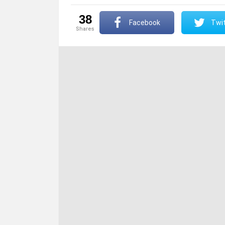
38
Facebook
Twit
shares