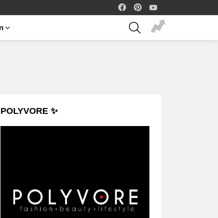
facebook
pinterest
youtube
SEARCH
on
POLYVORE ✨