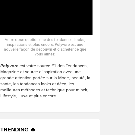
Votre dose quotidienne des tendances, looks,
inspirations et plus encore. Polyvore est une
nouvelle façon de découvrir et d’acheter ce que
vous aimez.
Polyvore
est votre source #1 des Tendances,
Magazine et source d’inspiration avec une
grande attention portée sur la Mode, beauté, la
sante, les tendances looks et déco, les
meilleures méthodes et technique pour mincir,
Lifestyle, Luxe et plus encore.
TRENDING 🔥