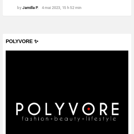
by
Jamilla P.
4 mai 2023, 15 h 52 min
POLYVORE ✨