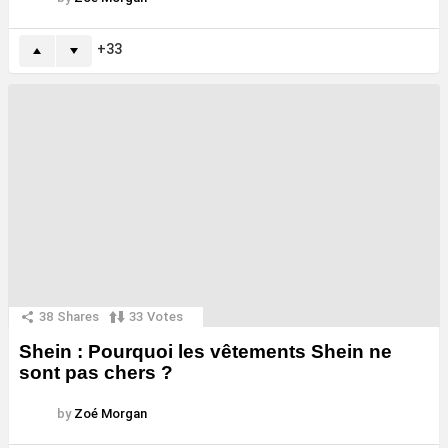
33
38
Shares
33
Votes
Shein : Pourquoi les vêtements Shein ne
sont pas chers ?
by
Zoé Morgan