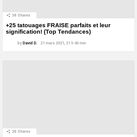
38
Shares
+25 tatouages ​​FRAISE parfaits et leur
signification! (Top Tendances)
by
David D.
21 mars 2021, 21 h 40 min
38
Shares