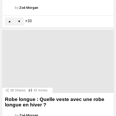
by
Zoé Morgan
33
38
Shares
33
Votes
Robe longue : Quelle veste avec une robe
longue en hiver ?
by
Zoé Morgan