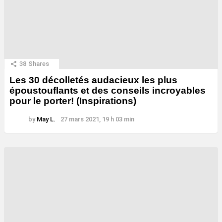
38
Shares
Les 30 décolletés audacieux les plus
époustouflants et des conseils incroyables
pour le porter! (Inspirations)
by
May L.
27 mars 2021, 19 h 03 min