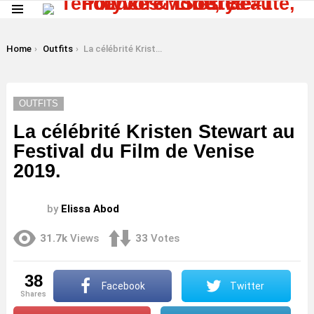
Menu
LATEST
STORIES
You are here:
Home
Outfits
La célébrité Kristen Stewart au Festival du Film de Venise 2019.
OUTFITS
La célébrité Kristen Stewart au
Festival du Film de Venise
2019.
by
Elissa Abod
31.7k
Views
33
Votes
38
Facebook
Twitter
shares