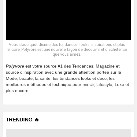
Votre dose quotidienne des tendances, looks, inspirations et plus
encore. Polyvore est une nouvelle façon de découvrir et d’acheter ce
que vous aimez.
Polyvore
est votre source #1 des Tendances, Magazine et
source d’inspiration avec une grande attention portée sur la
Mode, beauté, la sante, les tendances looks et déco, les
meilleures méthodes et technique pour mincir, Lifestyle, Luxe et
plus encore.
TRENDING 🔥