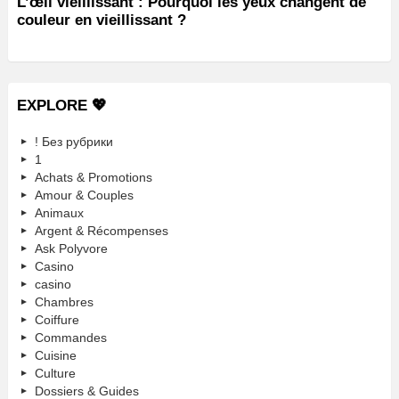
L’œil vieillissant : Pourquoi les yeux changent de
couleur en vieillissant ?
EXPLORE 💖
! Без рубрики
1
Achats & Promotions
Amour & Couples
Animaux
Argent & Récompenses
Ask Polyvore
Casino
casino
Chambres
Coiffure
Commandes
Cuisine
Culture
Dossiers & Guides