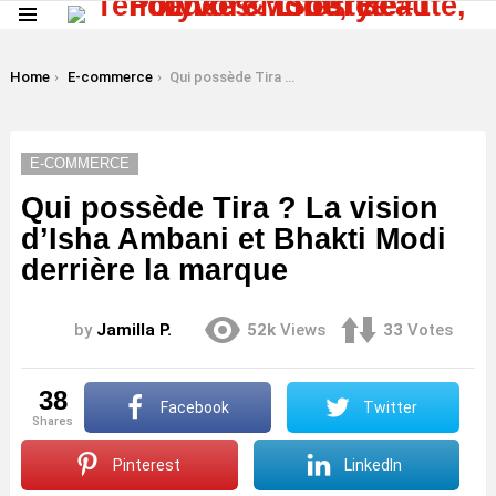
Menu
LATEST
STORIES
You are here:
Home
E-commerce
Qui possède Tira ? La vision d’Isha Ambani et Bhakti Modi derrière la marque
E-COMMERCE
Qui possède Tira ? La vision
d’Isha Ambani et Bhakti Modi
derrière la marque
by
Jamilla P.
52k
Views
33
Votes
38
Facebook
Twitter
shares
Pinterest
LinkedIn