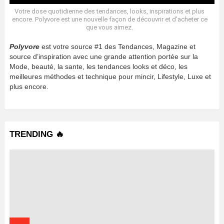
Votre dose quotidienne des tendances, looks, inspirations et plus
encore. Polyvore est une nouvelle façon de découvrir et d’acheter ce
que vous aimez.
Polyvore
est votre source #1 des Tendances, Magazine et
source d’inspiration avec une grande attention portée sur la
Mode, beauté, la sante, les tendances looks et déco, les
meilleures méthodes et technique pour mincir, Lifestyle, Luxe et
plus encore.
TRENDING 🔥