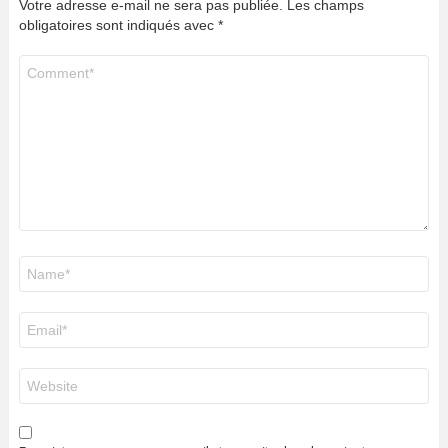
Votre adresse e-mail ne sera pas publiée.
Les champs
obligatoires sont indiqués avec
*
Commentaire
*
Nom
*
E-
mail
*
Site
web