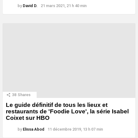
by
David D.
21 mars 2021, 21 h 40 min
38
Shares
Le guide définitif de tous les lieux et
restaurants de 'Foodie Love', la série Isabel
Coixet sur HBO
by
Elissa Abod
11 décembre 2019, 13 h 07 min