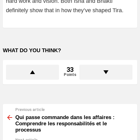
hard work and vision. Both Isha and Bhakti
definitely show that in how they’ve shaped Tira.
WHAT DO YOU THINK?
33
Points
Previous article
See
more
Qui passe commande dans les affaires :
Comprendre les responsabilités et le
processus
Next article