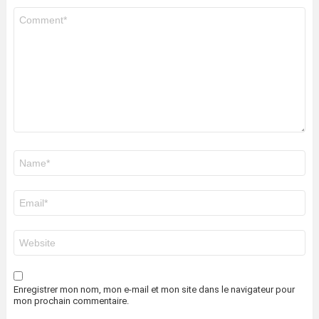
Commentaire
*
Nom
*
E-
mail
*
Site
web
Enregistrer mon nom, mon e-mail et mon site dans le navigateur pour
mon prochain commentaire.