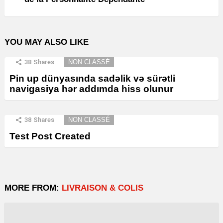
YOU MAY ALSO LIKE
38
Shares
NON CLASSÉ
Pin up dünyasında sadəlik və sürətli
navigasiya hər addımda hiss olunur
38
Shares
NON CLASSÉ
Test Post Created
MORE FROM:
LIVRAISON & COLIS