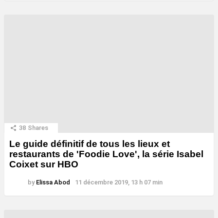
38
Shares
Le guide définitif de tous les lieux et
restaurants de 'Foodie Love', la série Isabel
Coixet sur HBO
by
Elissa Abod
11 décembre 2019, 13 h 07 min