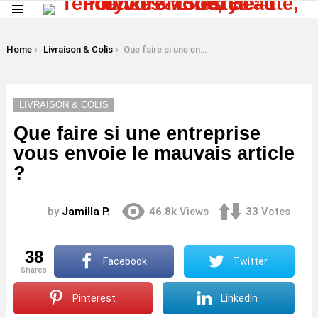
Menu
LATEST
STORIES
You are here:
Home
Livraison & Colis
Que faire si une entreprise vous envoie le mauvais article ?
LIVRAISON & COLIS
Que faire si une entreprise
vous envoie le mauvais article
?
by
Jamilla P.
46.8k
Views
33
Votes
38
Facebook
Twitter
shares
Pinterest
LinkedIn