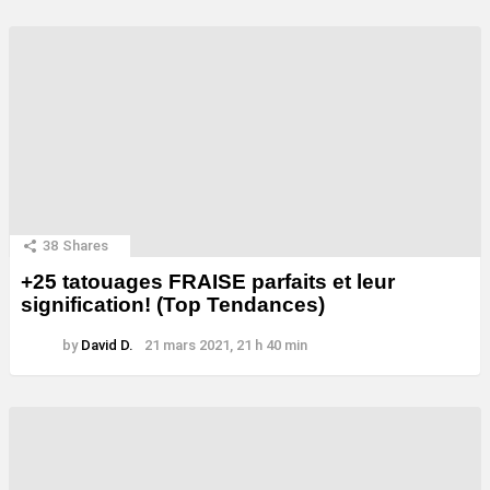
38
Shares
+25 tatouages ​​FRAISE parfaits et leur
signification! (Top Tendances)
by
David D.
21 mars 2021, 21 h 40 min