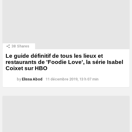
38
Shares
Le guide définitif de tous les lieux et
restaurants de 'Foodie Love', la série Isabel
Coixet sur HBO
by
Elissa Abod
11 décembre 2019, 13 h 07 min