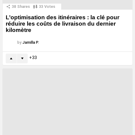
38
Shares
33
Votes
L’optimisation des itinéraires : la clé pour
réduire les coûts de livraison du dernier
kilomètre
by
Jamilla P.
33