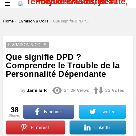
Menu
LATEST
STORIES
You are here:
Home
Livraison & Colis
Que signifie DPD ? Comprendre le Trouble de la Personnalité Dépendante
LIVRAISON & COLIS
Que signifie DPD ?
Comprendre le Trouble de la
Personnalité Dépendante
by
Jamilla P.
31.2k
Views
33
Votes
38
Facebook
Twitter
shares
Pinterest
LinkedIn