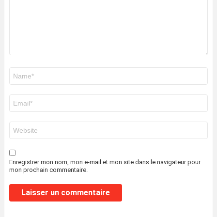
Nom
*
E-
mail
*
Site
web
Enregistrer mon nom, mon e-mail et mon site dans le navigateur pour
mon prochain commentaire.