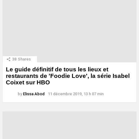
38
Shares
Le guide définitif de tous les lieux et
restaurants de 'Foodie Love', la série Isabel
Coixet sur HBO
by
Elissa Abod
11 décembre 2019, 13 h 07 min