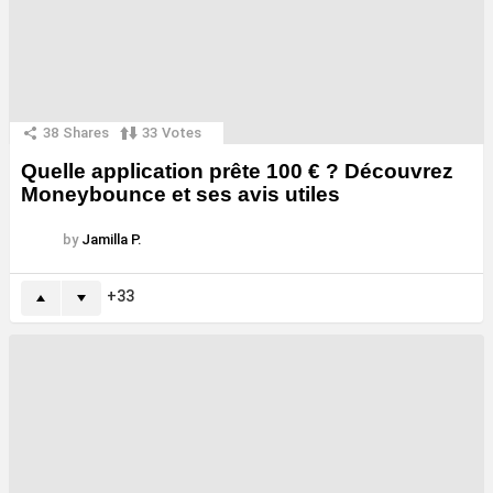
38
Shares
33
Votes
Quelle application prête 100 € ? Découvrez
Moneybounce et ses avis utiles
by
Jamilla P.
33