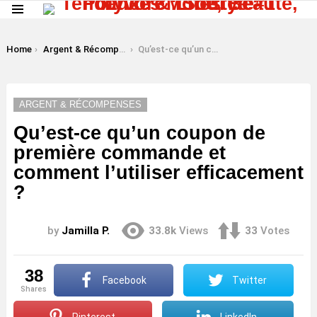
Menu
LATEST
STORIES
You are here:
Home
Argent & Récompenses
Qu’est-ce qu’un coupon de première commande et comment l’utiliser efficacement ?
ARGENT & RÉCOMPENSES
Qu’est-ce qu’un coupon de
première commande et
comment l’utiliser efficacement
?
by
Jamilla P.
33.8k
Views
33
Votes
38
Facebook
Twitter
shares