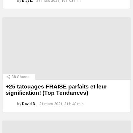
by
May L.
27 mars 2021, 19 h 03 min
38
Shares
+25 tatouages ​​FRAISE parfaits et leur
signification! (Top Tendances)
by
David D.
21 mars 2021, 21 h 40 min