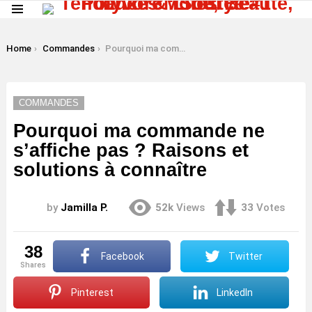
Menu
LATEST
STORIES
You are here:
Home
Commandes
Pourquoi ma commande ne s’affiche pas ? Raisons et solutions à connaître
COMMANDES
Pourquoi ma commande ne
s’affiche pas ? Raisons et
solutions à connaître
by
Jamilla P.
52k
Views
33
Votes
38
Facebook
Twitter
shares
Pinterest
LinkedIn