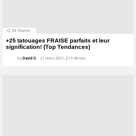
38
Shares
+25 tatouages ​​FRAISE parfaits et leur
signification! (Top Tendances)
by
David D.
21 mars 2021, 21 h 40 min