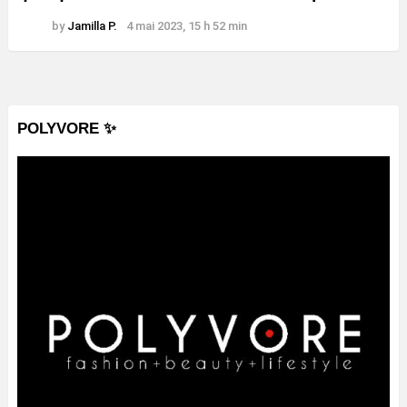
by
Jamilla P.
4 mai 2023, 15 h 52 min
POLYVORE ✨