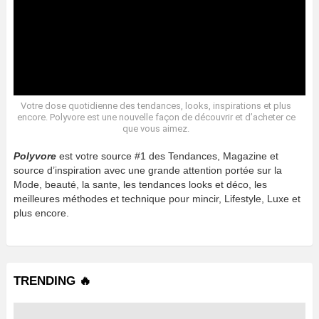
Votre dose quotidienne des tendances, looks, inspirations et plus
encore. Polyvore est une nouvelle façon de découvrir et d’acheter ce
que vous aimez.
Polyvore
est votre source #1 des Tendances, Magazine et
source d’inspiration avec une grande attention portée sur la
Mode, beauté, la sante, les tendances looks et déco, les
meilleures méthodes et technique pour mincir, Lifestyle, Luxe et
plus encore.
TRENDING 🔥