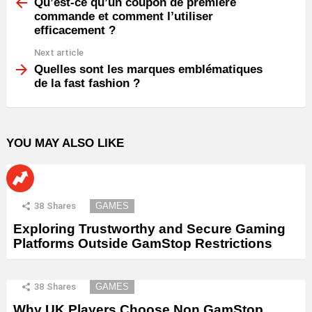
more
Qu’est-ce qu’un coupon de première
commande et comment l’utiliser
efficacement ?
Next article
Quelles sont les marques emblématiques
de la fast fashion ?
YOU MAY ALSO LIKE
38
Shares
GAMES
Exploring Trustworthy and Secure Gaming
Platforms Outside GamStop Restrictions
38
Shares
GAMES
Why UK Players Choose Non GamStop