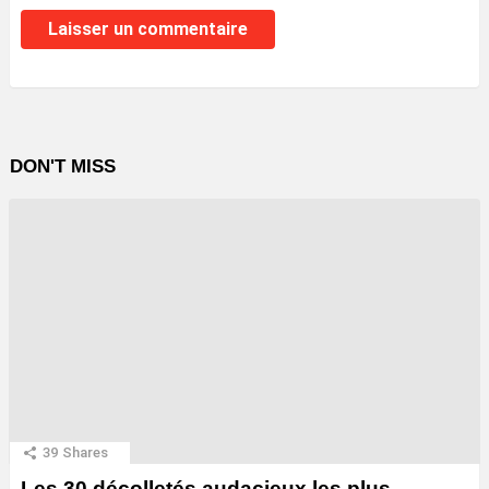
DON'T MISS
39
Shares
Les 30 décolletés audacieux les plus