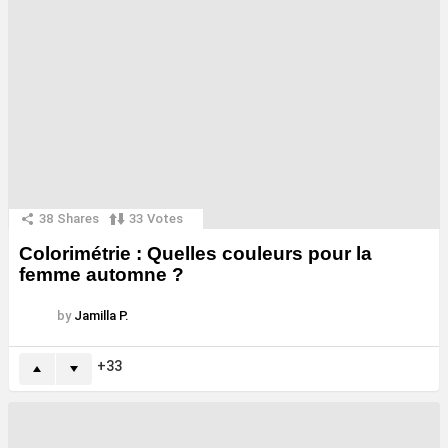
38
Shares
33
Votes
Colorimétrie : Quelles couleurs pour la
femme automne ?
by
Jamilla P.
33