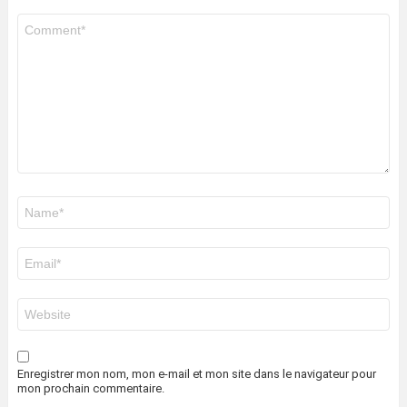
Commentaire
*
Nom
*
E-
mail
*
Site
web
Enregistrer mon nom, mon e-mail et mon site dans le navigateur pour
mon prochain commentaire.