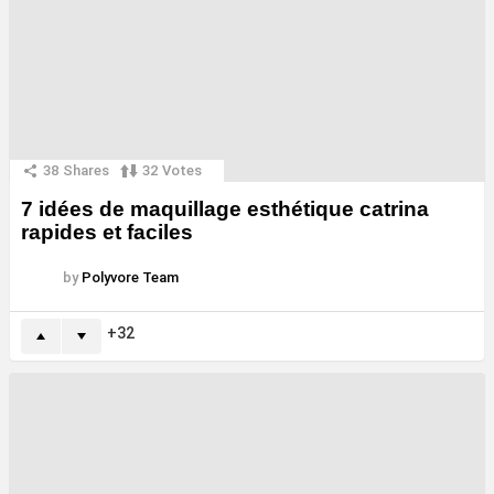
38
Shares
32
Votes
7 idées de maquillage esthétique catrina
rapides et faciles
by
Polyvore Team
32