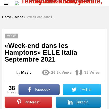
Menu
LATEST
STORIES
You are here:
Home
Mode
«Week-end dans les Hamptons» ELLE Italia Septembre 2021
MODE
«Week-end dans les
Hamptons» ELLE Italia
Septembre 2021
by
May L.
26.2k
Views
33
Votes
38
Facebook
Twitter
shares
Pinterest
LinkedIn