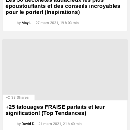
époustouflants et des conseils incroyables
pour le porter! (Inspirations)
by
May L.
27 mars 2021, 19 h 03 min
38
Shares
+25 tatouages ​​FRAISE parfaits et leur
signification! (Top Tendances)
by
David D.
21 mars 2021, 21 h 40 min