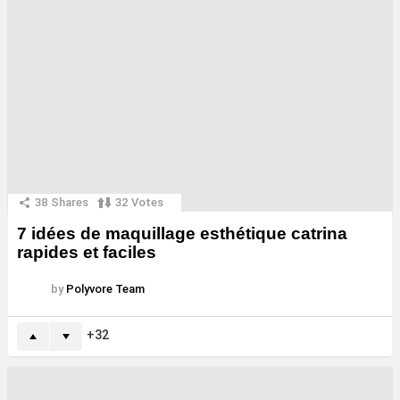
38
Shares
32
Votes
7 idées de maquillage esthétique catrina
rapides et faciles
by
Polyvore Team
32