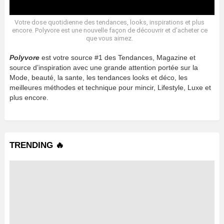
Votre dose quotidienne des tendances, looks, inspirations et plus
encore. Polyvore est une nouvelle façon de découvrir et d’acheter ce
que vous aimez.
Polyvore
est votre source #1 des Tendances, Magazine et
source d’inspiration avec une grande attention portée sur la
Mode, beauté, la sante, les tendances looks et déco, les
meilleures méthodes et technique pour mincir, Lifestyle, Luxe et
plus encore.
TRENDING 🔥