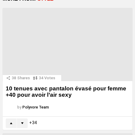
38
Shares
34
Votes
10 tenues avec pantalon évasé pour femme
+40 pour avoir l’air sexy
by
Polyvore Team
34