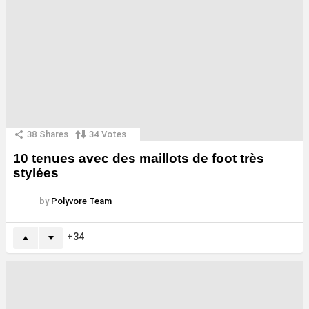
38
Shares
34
Votes
10 tenues avec des maillots de foot très
stylées
by
Polyvore Team
34