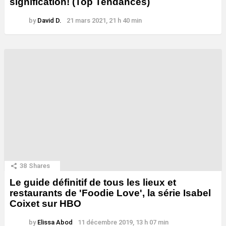
signification! (Top Tendances)
by
David D.
21 mars 2021, 21 h 40 min
38
Shares
Le guide définitif de tous les lieux et
restaurants de 'Foodie Love', la série Isabel
Coixet sur HBO
by
Elissa Abod
11 décembre 2019, 13 h 07 min