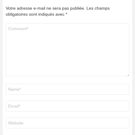
Votre adresse e-mail ne sera pas publiée.
Les champs
obligatoires sont indiqués avec
*
Commentaire
*
Nom
*
E-
mail
*
Site
web