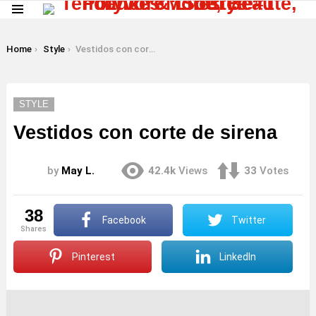
Menu
LATEST
STORIES
You are here:
Home
Style
Vestidos con corte de sirena
STYLE
Vestidos con corte de sirena
by
May L.
42.4k
Views
33
Votes
38
Facebook
Twitter
shares
Pinterest
LinkedIn