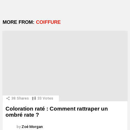
MORE FROM:
COIFFURE
38
Shares
33
Votes
Coloration raté : Comment rattraper un
ombré rate ?
by
Zoé Morgan