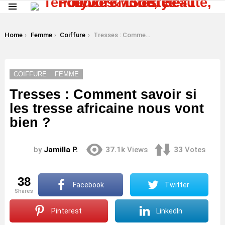
Menu
LATEST
STORIES
You are here:
Home
Femme
Coiffure
Tresses : Comment savoir si les tresse africaine nous vont bien ?
COIFFURE
FEMME
Tresses : Comment savoir si
les tresse africaine nous vont
bien ?
by
Jamilla P.
37.1k
Views
33
Votes
38
Facebook
Twitter
shares
Pinterest
LinkedIn