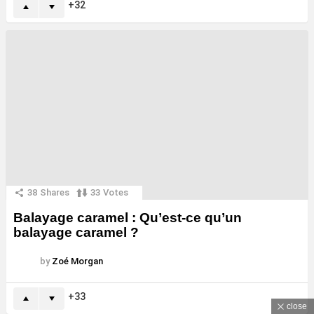
32
38
Shares
33
Votes
Balayage caramel : Qu’est-ce qu’un
balayage caramel ?
by
Zoé Morgan
33
close