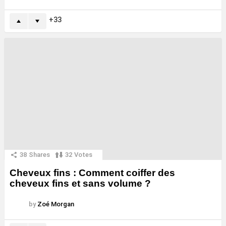
33
38
Shares
32
Votes
Cheveux fins : Comment coiffer des
cheveux fins et sans volume ?
by
Zoé Morgan