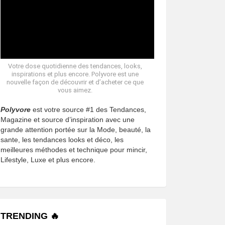
Votre dose quotidienne des tendances, looks,
inspirations et plus encore. Polyvore est une
nouvelle façon de découvrir et d’acheter ce que
vous aimez.
Polyvore
est votre source #1 des Tendances,
Magazine et source d’inspiration avec une
grande attention portée sur la Mode, beauté, la
sante, les tendances looks et déco, les
meilleures méthodes et technique pour mincir,
Lifestyle, Luxe et plus encore.
TRENDING 🔥