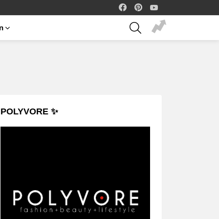
facebook
pinterest
youtube
SEARCH
on
POLYVORE ✨