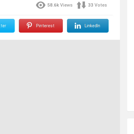
58.6k
Views
33
Votes
ter
Pinterest
LinkedIn