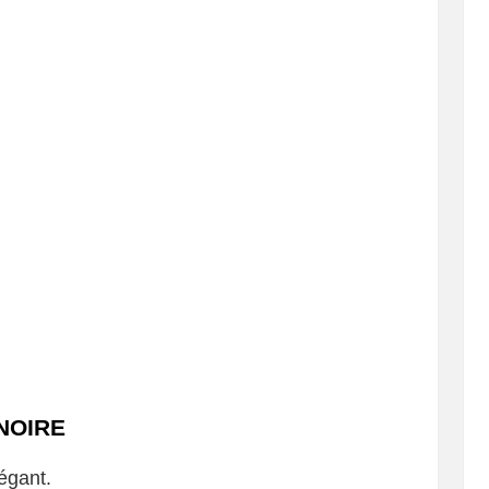
NOIRE
égant.