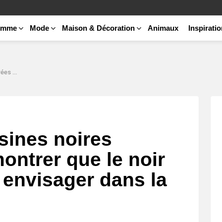
emme
Mode
Maison & Décoration
Animaux
Inspirati
s la cuisine
isines noires
ontrer que le noir
 envisager dans la