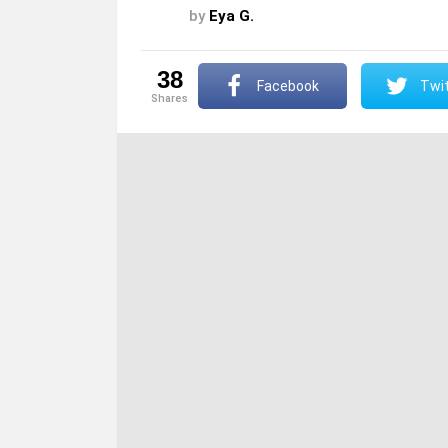
by
Eya G.
38
Facebook
Twit
shares