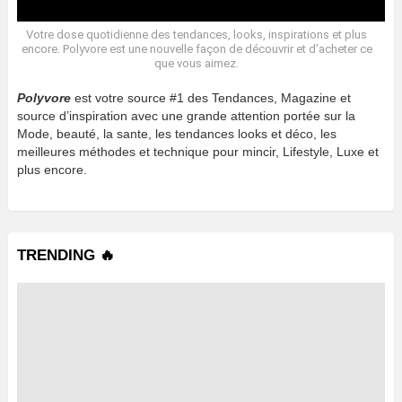
Votre dose quotidienne des tendances, looks, inspirations et plus
encore. Polyvore est une nouvelle façon de découvrir et d’acheter ce
que vous aimez.
Polyvore
est votre source #1 des Tendances, Magazine et
source d’inspiration avec une grande attention portée sur la
Mode, beauté, la sante, les tendances looks et déco, les
meilleures méthodes et technique pour mincir, Lifestyle, Luxe et
plus encore.
TRENDING 🔥