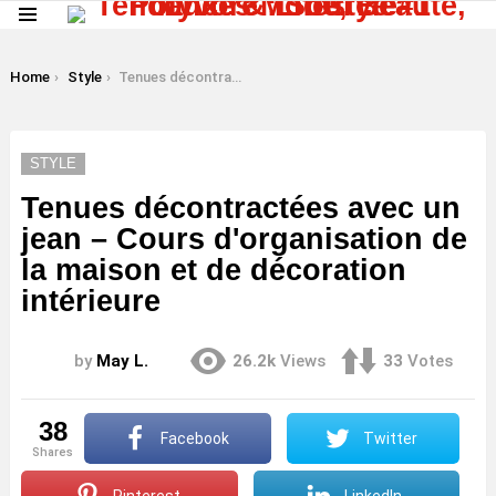
Menu
LATEST
STORIES
You are here:
Home
Style
Tenues décontractées avec un jean – Cours d'organisation de la maison et de décoration intérieure
STYLE
Tenues décontractées avec un
jean – Cours d'organisation de
la maison et de décoration
intérieure
by
May L.
26.2k
Views
33
Votes
38
Facebook
Twitter
shares