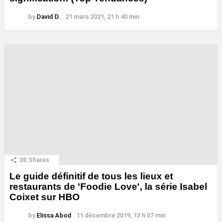
by
David D.
21 mars 2021, 21 h 40 min
38
Shares
Le guide définitif de tous les lieux et
restaurants de 'Foodie Love', la série Isabel
Coixet sur HBO
by
Elissa Abod
11 décembre 2019, 13 h 07 min