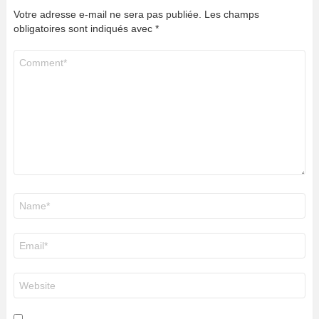
Votre adresse e-mail ne sera pas publiée.
Les champs
obligatoires sont indiqués avec
*
Commentaire
*
Nom
*
E-
mail
*
Site
web