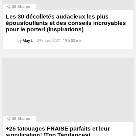
38
Shares
Les 30 décolletés audacieux les plus
époustouflants et des conseils incroyables
pour le porter! (Inspirations)
by
May L.
27 mars 2021, 19 h 03 min
38
Shares
+25 tatouages ​​FRAISE parfaits et leur
signification! (Top Tendances)