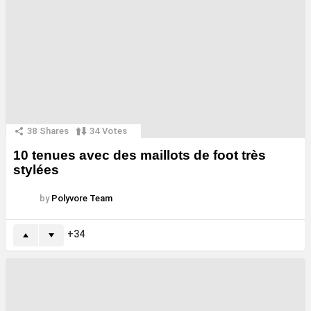
38
Shares
34
Votes
10 tenues avec des maillots de foot très
stylées
by
Polyvore Team
34