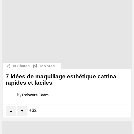
38
Shares
32
Votes
7 idées de maquillage esthétique catrina
rapides et faciles
by
Polyvore Team
32