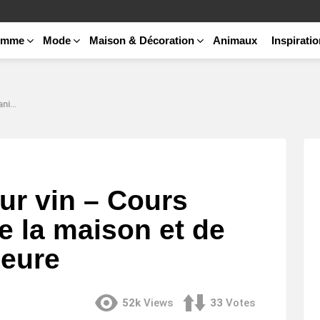
emme
Mode
Maison & Décoration
Animaux
Inspirati
rieure
ur vin – Cours
e la maison et de
ieure
52k
Views
33
Votes