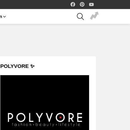
facebook
pinterest
youtube
SEARCH
on
POLYVORE ✨