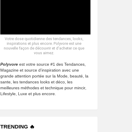
Votre dose quotidienne des tendances, looks,
inspirations et plus encore. Polyvore est une
nouvelle façon de découvrir et d’acheter ce que
vous aimez.
Polyvore
est votre source #1 des Tendances,
Magazine et source d’inspiration avec une
grande attention portée sur la Mode, beauté, la
sante, les tendances looks et déco, les
meilleures méthodes et technique pour mincir,
Lifestyle, Luxe et plus encore.
TRENDING 🔥