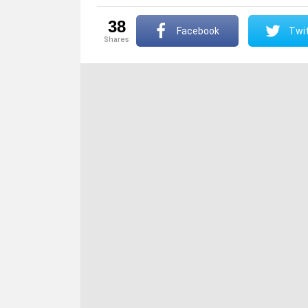
38
Facebook
Twit
shares