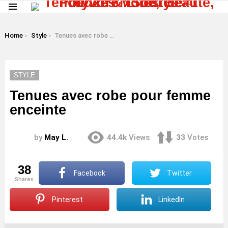
Menu
LATEST
STORIES
You are here:
Home
Style
Tenues avec robe pour femme enceinte
STYLE
Tenues avec robe pour femme
enceinte
by
May L.
44.4k
Views
33
Votes
38
Facebook
Twitter
shares
Pinterest
LinkedIn