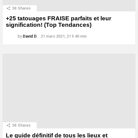
38
Shares
+25 tatouages ​​FRAISE parfaits et leur
signification! (Top Tendances)
by
David D.
21 mars 2021, 21 h 40 min
38
Shares
Le guide définitif de tous les lieux et