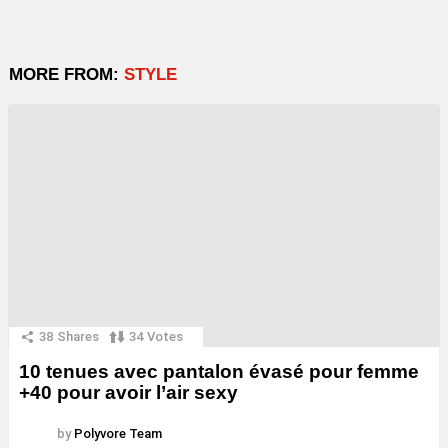
MORE FROM:
STYLE
38
Shares
34
Votes
10 tenues avec pantalon évasé pour femme
+40 pour avoir l’air sexy
by
Polyvore Team