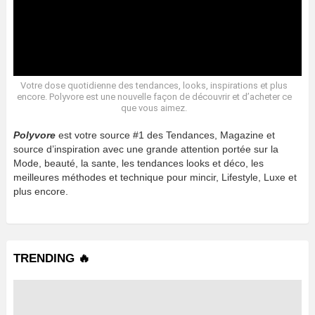
Votre dose quotidienne des tendances, looks, inspirations et plus
encore. Polyvore est une nouvelle façon de découvrir et d’acheter ce
que vous aimez.
Polyvore
est votre source #1 des Tendances, Magazine et
source d’inspiration avec une grande attention portée sur la
Mode, beauté, la sante, les tendances looks et déco, les
meilleures méthodes et technique pour mincir, Lifestyle, Luxe et
plus encore.
TRENDING 🔥