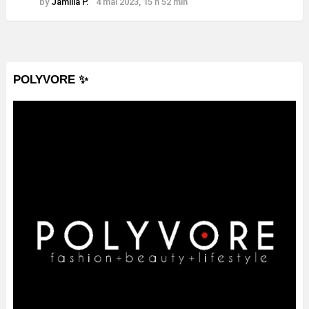
by
Jamilla P.
4 mai 2023, 15 h 52 min
POLYVORE ✨