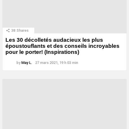
38
Shares
Les 30 décolletés audacieux les plus
époustouflants et des conseils incroyables
pour le porter! (Inspirations)
by
May L.
27 mars 2021, 19 h 03 min