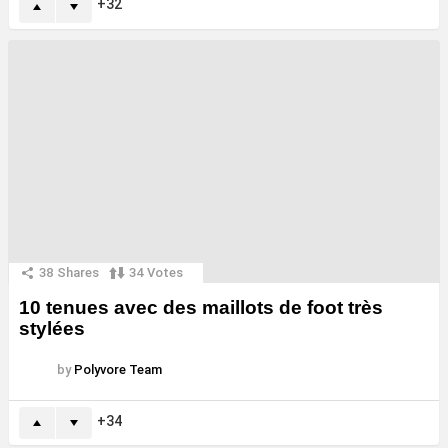
32
38
Shares
34
Votes
10 tenues avec des maillots de foot très
stylées
by
Polyvore Team
34