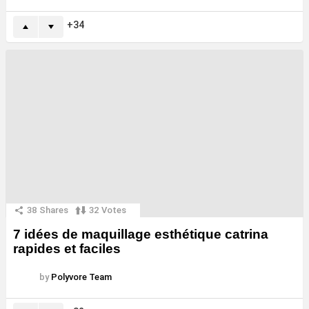
34
38
Shares
32
Votes
7 idées de maquillage esthétique catrina
rapides et faciles
by
Polyvore Team