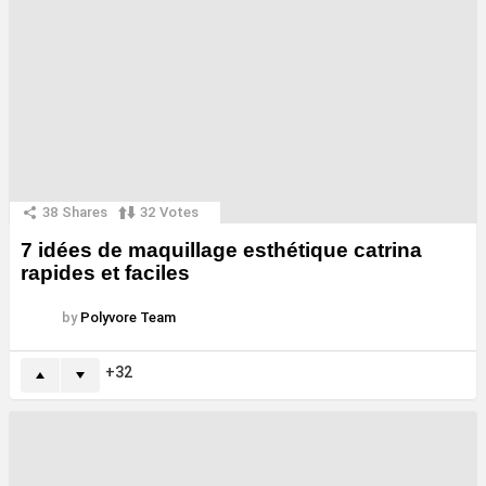
38
Shares
32
Votes
7 idées de maquillage esthétique catrina
rapides et faciles
by
Polyvore Team
32