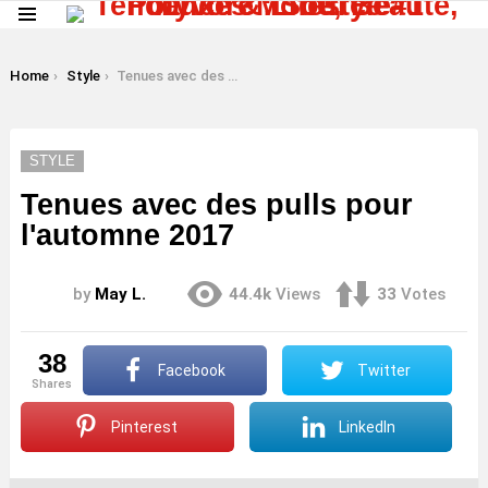
Menu
LATEST
STORIES
You are here:
Home
Style
Tenues avec des pulls pour l'automne 2017
STYLE
Tenues avec des pulls pour
l'automne 2017
by
May L.
44.4k
Views
33
Votes
38
Facebook
Twitter
shares
Pinterest
LinkedIn