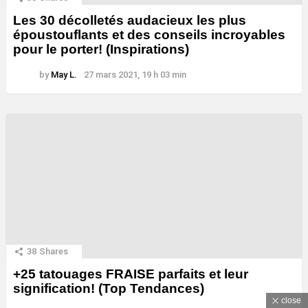
Les 30 décolletés audacieux les plus
époustouflants et des conseils incroyables
pour le porter! (Inspirations)
by
May L.
27 mars 2021, 19 h 03 min
38
Shares
+25 tatouages ​​FRAISE parfaits et leur
signification! (Top Tendances)
close