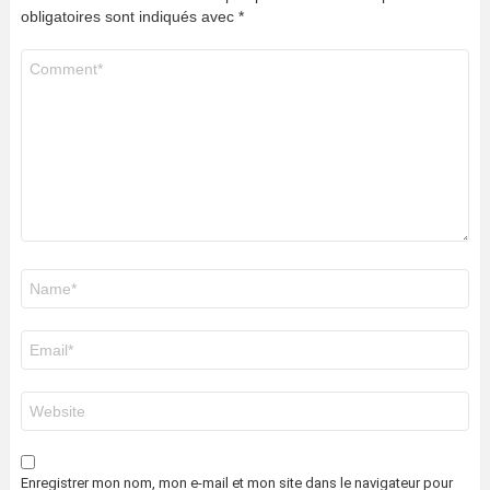
obligatoires sont indiqués avec
*
Commentaire
*
Nom
*
E-
mail
*
Site
web
Enregistrer mon nom, mon e-mail et mon site dans le navigateur pour