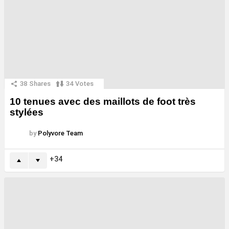
38
Shares
34
Votes
10 tenues avec des maillots de foot très
stylées
by
Polyvore Team
34