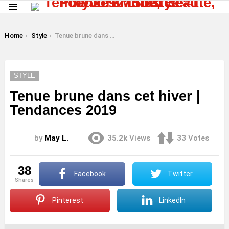
Menu
LATEST
STORIES
You are here:
Home
Style
Tenue brune dans cet hiver | Tendances 2019
STYLE
Tenue brune dans cet hiver |
Tendances 2019
by
May L.
35.2k
Views
33
Votes
38
Facebook
Twitter
shares
Pinterest
LinkedIn