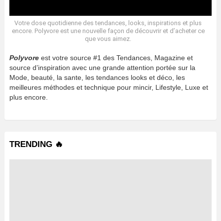
Votre dose quotidienne des tendances, looks, inspirations et plus
encore. Polyvore est une nouvelle façon de découvrir et d’acheter ce
que vous aimez.
Polyvore
est votre source #1 des Tendances, Magazine et
source d’inspiration avec une grande attention portée sur la
Mode, beauté, la sante, les tendances looks et déco, les
meilleures méthodes et technique pour mincir, Lifestyle, Luxe et
plus encore.
TRENDING 🔥