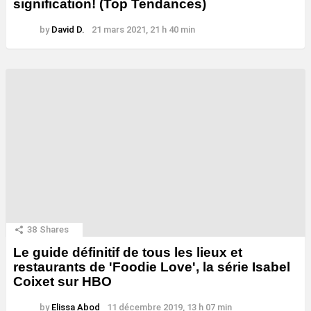
signification! (Top Tendances)
by
David D.
21 mars 2021, 21 h 40 min
38
Shares
Le guide définitif de tous les lieux et
restaurants de 'Foodie Love', la série Isabel
Coixet sur HBO
by
Elissa Abod
11 décembre 2019, 13 h 07 min