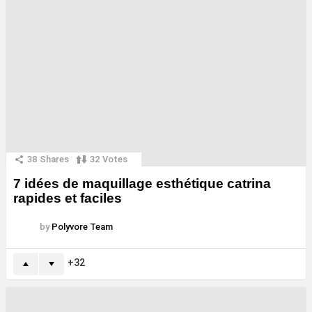
38
Shares
32
Votes
7 idées de maquillage esthétique catrina
rapides et faciles
by
Polyvore Team
32