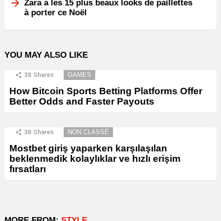
Zara a les 15 plus beaux looks de paillettes
à porter ce Noël
YOU MAY ALSO LIKE
38
Shares
GAMES
How Bitcoin Sports Betting Platforms Offer
Better Odds and Faster Payouts
38
Shares
NON CLASSÉ
Mostbet giriş yaparken karşılaşılan
beklenmedik kolaylıklar ve hızlı erişim
fırsatları
MORE FROM:
STYLE