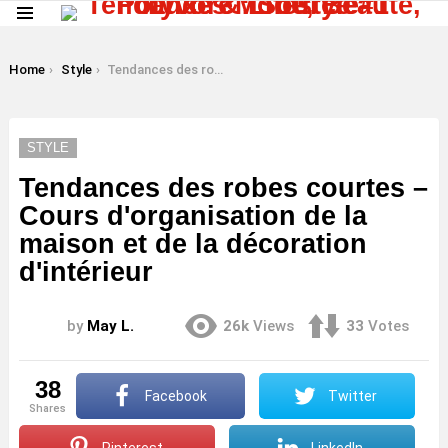
Menu
LATEST
STORIES
You are here:
Home
Style
Tendances des robes courtes – Cours d'organisation de la maison et de la décoration d'intérieur
STYLE
Tendances des robes courtes –
Cours d'organisation de la
maison et de la décoration
d'intérieur
by
May L.
26k
Views
33
Votes
38
Facebook
Twitter
shares