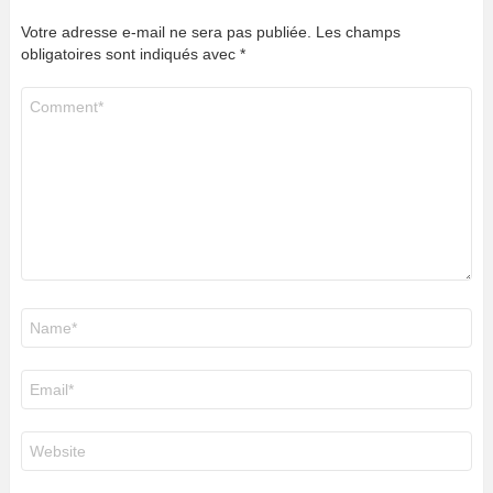
Votre adresse e-mail ne sera pas publiée.
Les champs
obligatoires sont indiqués avec
*
Commentaire
*
Nom
*
E-
mail
*
Site
web