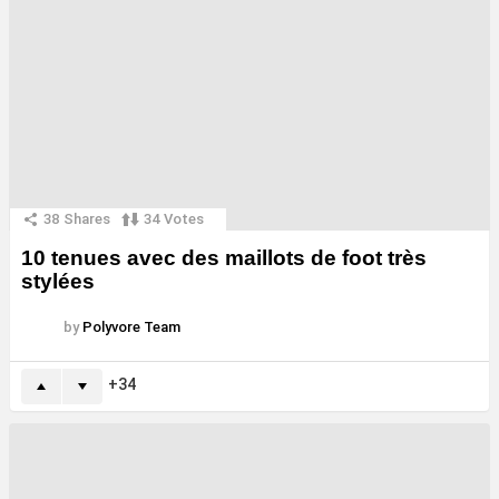
38
Shares
34
Votes
10 tenues avec des maillots de foot très
stylées
by
Polyvore Team
34