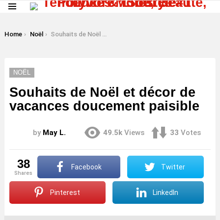
Menu
LATEST
STORIES
You are here:
Home
Noël
Souhaits de Noël et décor de vacances doucement paisible
NOËL
Souhaits de Noël et décor de
vacances doucement paisible
by
May L.
49.5k
Views
33
Votes
38
Facebook
Twitter
shares
Pinterest
LinkedIn